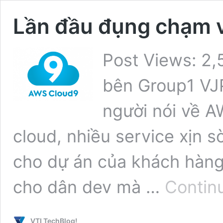
Lần đầu đụng chạm 
Post Views: 2,
bên Group1 VJ
người nói về A
cloud, nhiều service xịn s
cho dự án của khách hàng
cho dân dev mà …
Contin
VTI TechBlog!