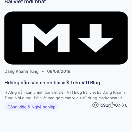
Bài viết mới nhất
Dang Khanh Tung
•
09/09/2019
Hướng dẫn căn chỉnh bài viết trên VTI Blog
Hướng dẫn căn chỉnh bài viết trên VTI Blog Bài viết By Dang Khanh
Tung Nội dung: Bài viết bao gồm các ví dụ sử dụng markdown và
các thẻ để format bài viết. Markdown: Header – Đầu mục 1 2 3 4 #
1592
0
0
Công việc & Nghề nghiệp
Đầu mục level 1 [h1] tag…