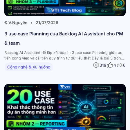
Đ.V.Nguyên
•
21/07/2026
3 use case Planning của Backlog AI Assistant cho PM
& team
Backlog AI Assistant để lập kế hoạch: 3 use case Planning giúp ưu
tiên công việc và cải tiến quy trình từ dữ liệu thật Đây là bài 3 trong
series 4 phần về 20 use case của Backlog AI Assistant. Sau
319
4
0
Công nghệ & Xu hướng
Searching và Reporting, bài này bàn về Planning…