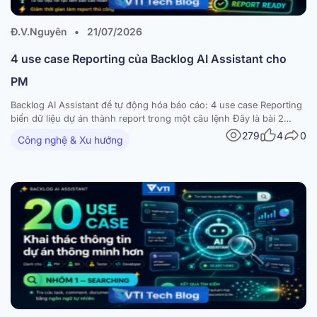
Đ.V.Nguyên
•
21/07/2026
4 use case Reporting của Backlog AI Assistant cho
PM
Backlog AI Assistant để tự động hóa báo cáo: 4 use case Reporting
biến dữ liệu dự án thành report trong một câu lệnh Đây là bài 2
trong series 4 phần về 20 use case của Backlog AI Assistant. Sau
279
4
0
Công nghệ & Xu hướng
khi đã biết cách tra cứu thông tin ở…