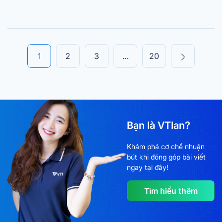
Posts
1
2
3
…
20
navigation
Bạn là VTIan?
Khám phá cơ chế nhuận
bút khi đóng góp bài viết
ngay tại đây!
Tìm hiểu thêm