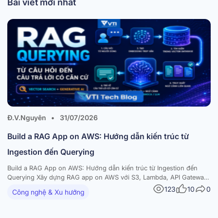
Bài viết mới nhất
Đ.V.Nguyên
•
31/07/2026
Build a RAG App on AWS: Hướng dẫn kiến trúc từ
Ingestion đến Querying
Build a RAG App on AWS: Hướng dẫn kiến trúc từ Ingestion đến
Querying Xây dựng RAG app on AWS với S3, Lambda, API Gateway,
Amazon Bedrock và vector database — kèm diagram và best
123
10
0
Công nghệ & Xu hướng
practices Trong bài viết này RAG là gì và vì sao nên build a RAG…