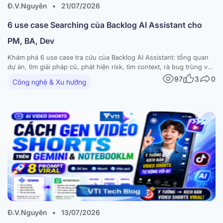
Đ.V.Nguyên
•
21/07/2026
6 use case Searching của Backlog AI Assistant cho
PM, BA, Dev
Khám phá 6 use case tra cứu của Backlog AI Assistant: tổng quan
dự án, tìm giải pháp cũ, phát hiện risk, tìm context, rà bug trùng và
bottleneck. Đây là bài 1 trong series 4 phần về 20 use case chính
97
3
0
Công nghệ & Xu hướng
thức của Backlog AI Assistant, nhóm theo bốn…
Đ.V.Nguyên
•
13/07/2026