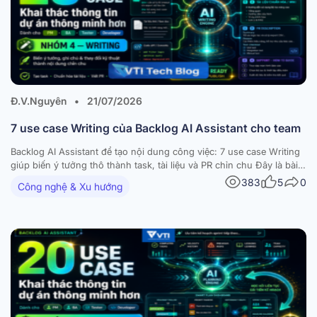
Đ.V.Nguyên
•
21/07/2026
7 use case Writing của Backlog AI Assistant cho team
Backlog AI Assistant để tạo nội dung công việc: 7 use case Writing
giúp biến ý tưởng thô thành task, tài liệu và PR chỉn chu Đây là bài 4
— bài cuối trong series 4 phần về 20 use case của Backlog AI
383
5
0
Công nghệ & Xu hướng
Assistant. Sau Searching, Reporting và Planning,…