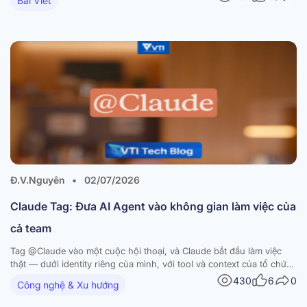
Bài Viết
không phải là điểm hấp dẫn nhất. Điểm hấp dẫn…
Đ.V.Nguyên
•
02/07/2026
Claude Tag: Đưa AI Agent vào không gian làm việc của
cả team
Tag @Claude vào một cuộc hội thoại, và Claude bắt đầu làm việc
thật — dưới identity riêng của mình, với tool và context của tổ chức
bạn. Từ “single-player” đến “multiplayer” Trong nhiều năm, cách
430
6
0
Công nghệ & Xu hướng
chúng ta làm việc với AI gần như không đổi về bản chất: một…