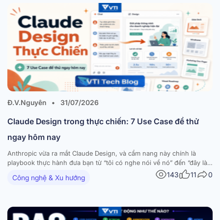
Đ.V.Nguyên
•
31/07/2026
Claude Design trong thực chiến: 7 Use Case để thử
ngay hôm nay
Anthropic vừa ra mắt Claude Design, và cẩm nang này chính là
playbook thực hành đưa bạn từ “tôi có nghe nói về nó” đến “đây là
thứ tôi đã build được hôm nay”. Tài liệu tập hợp 7 workflow dùng-
143
11
0
Công nghệ & Xu hướng
được-ngay — mỗi workflow đi kèm hướng dẫn từng bước,…