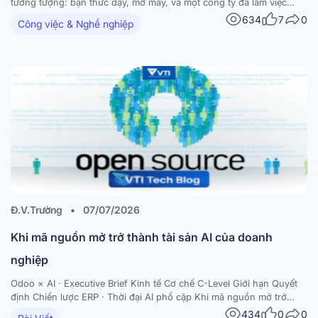
tưởng tượng: bạn thức dậy, mở máy, và một công ty đã làm việc
suốt đêm. Một agent vừa review PR, một agent khác gửi xong
634
7
0
Công việc & Nghề nghiệp
newsletter cho 2.000 subscriber, và một agent thứ ba để lên bàn
bản research digest về…
Đ.V.Trường
•
07/07/2026
Khi mã nguồn mở trở thành tài sản AI của doanh
nghiệp
Odoo × AI · Executive Brief Kinh tế Cơ chế C-Level Giới hạn Quyết
định Chiến lược ERP · Thời đại AI phổ cập Khi mã nguồn mở trở
thành tài sản AI của doanh nghiệp Odoo Community miễn phí
434
0
0