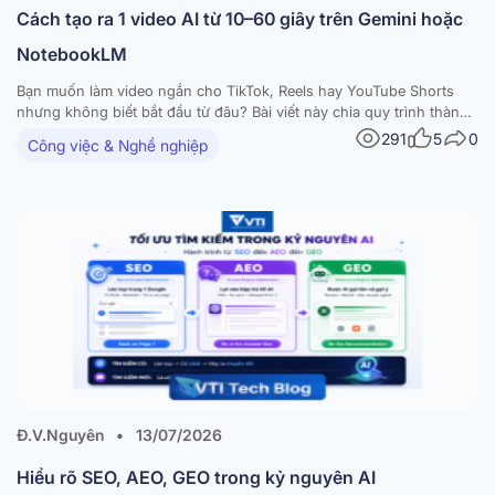
Cách tạo ra 1 video AI từ 10–60 giây trên Gemini hoặc
NotebookLM
Bạn muốn làm video ngắn cho TikTok, Reels hay YouTube Shorts
nhưng không biết bắt đầu từ đâu? Bài viết này chia quy trình thành
8 bước rõ ràng, mỗi bước kèm một prompt sẵn dùng. Bạn chỉ cần
291
5
0
Công việc & Nghề nghiệp
thay nội dung trong ngoặc vuông [ ] rồi dán vào…
Đ.V.Nguyên
•
13/07/2026
Hiểu rõ SEO, AEO, GEO trong kỷ nguyên AI