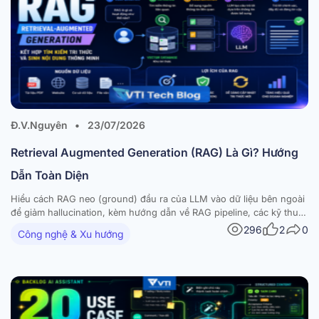
Đ.V.Nguyên
•
23/07/2026
Retrieval Augmented Generation (RAG) Là Gì? Hướng
Dẫn Toàn Diện
Hiểu cách RAG neo (ground) đầu ra của LLM vào dữ liệu bên ngoài
để giảm hallucination, kèm hướng dẫn về RAG pipeline, các kỹ thuật
nâng cao và ứng dụng thực tế. Các mô hình ngôn ngữ lớn (large
296
2
0
Công nghệ & Xu hướng
language models – LLM) đã tạo ra những bước tiến…