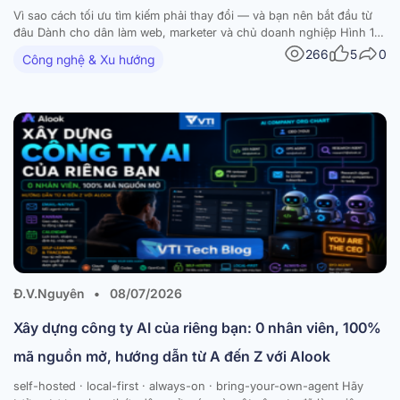
Vì sao cách tối ưu tìm kiếm phải thay đổi — và bạn nên bắt đầu từ
đâu Dành cho dân làm web, marketer và chủ doanh nghiệp Hình 1
— Ba tầng của tìm kiếm hiện đại: từ lên top, đến lọt vào câu trả lời,
266
5
0
Công nghệ & Xu hướng
đến được AI…
Đ.V.Nguyên
•
08/07/2026
Xây dựng công ty AI của riêng bạn: 0 nhân viên, 100%
mã nguồn mở, hướng dẫn từ A đến Z với Alook
self-hosted · local-first · always-on · bring-your-own-agent Hãy