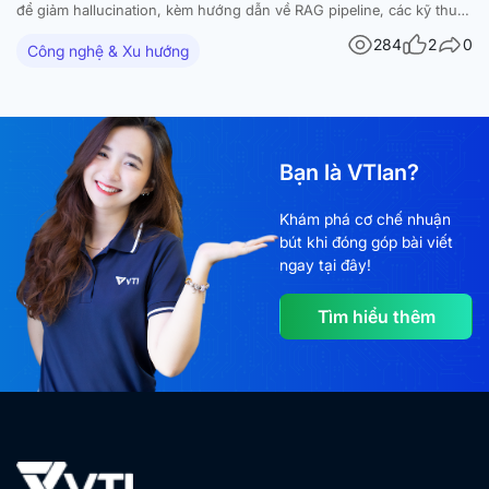
để giảm hallucination, kèm hướng dẫn về RAG pipeline, các kỹ thuật
nâng cao và ứng dụng thực tế. Các mô hình ngôn ngữ lớn (large
284
2
0
Công nghệ & Xu hướng
language models – LLM) đã tạo ra những bước tiến…
Bạn là VTIan?
Khám phá cơ chế nhuận
bút khi đóng góp bài viết
ngay tại đây!
Tìm hiểu thêm