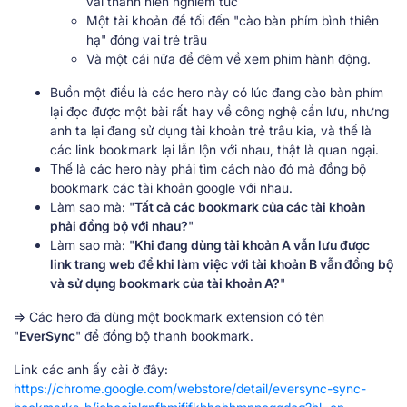
vai thanh niên nghiêm túc
Một tài khoản để tối đến "cào bàn phím bình thiên
hạ" đóng vai trẻ trâu
Và một cái nữa để đêm về xem phim hành động.
Buồn một điều là các hero này có lúc đang cào bàn phím
lại đọc được một bài rất hay về công nghệ cần lưu, nhưng
anh ta lại đang sử dụng tài khoản trẻ trâu kia, và thế là
các link bookmark lại lẫn lộn với nhau, thật là quan ngại.
Thế là các hero này phải tìm cách nào đó mà đồng bộ
bookmark các tài khoản google với nhau.
Làm sao mà: "
Tất cả các bookmark của các tài khoản
phải đồng bộ với nhau?
"
Làm sao mà: "
Khi đang dùng tài khoản A vẫn lưu được
link trang web để khi làm việc với tài khoản B vẫn đồng bộ
và sử dụng bookmark của tài khoản A?
"
=> Các hero đã dùng một bookmark extension có tên
"
EverSync
" để đồng bộ thanh bookmark.
Link các anh ấy cài ở đây:
https://chrome.google.com/webstore/detail/eversync-sync-