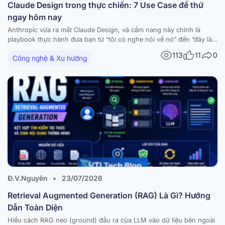
Claude Design trong thực chiến: 7 Use Case để thử
ngay hôm nay
Anthropic vừa ra mắt Claude Design, và cẩm nang này chính là
playbook thực hành đưa bạn từ “tôi có nghe nói về nó” đến “đây là
thứ tôi đã build được hôm nay”. Tài liệu tập hợp 7 workflow dùng-
113
11
0
Công nghệ & Xu hướng
được-ngay — mỗi workflow đi kèm hướng dẫn từng bước,…
Đ.V.Nguyên
•
23/07/2026
Retrieval Augmented Generation (RAG) Là Gì? Hướng
Dẫn Toàn Diện
Hiểu cách RAG neo (ground) đầu ra của LLM vào dữ liệu bên ngoài