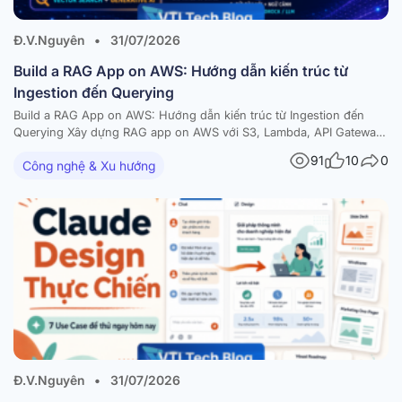
Đ.V.Nguyên
•
31/07/2026
Build a RAG App on AWS: Hướng dẫn kiến trúc từ
Ingestion đến Querying
Build a RAG App on AWS: Hướng dẫn kiến trúc từ Ingestion đến
Querying Xây dựng RAG app on AWS với S3, Lambda, API Gateway,
Amazon Bedrock và vector database — kèm diagram và best
91
10
0
Công nghệ & Xu hướng
practices Trong bài viết này RAG là gì và vì sao nên build a RAG…
Đ.V.Nguyên
•
31/07/2026