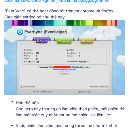
bookmarks-b/iohcojnlgnfbmjfjfkbhahhmppcggdog?hl=en
"EverSync" có thể hoạt động tốt trên cả chrome và firefox
Giao diện setting nó như thế này
Hơn thế nữa
Các hero này thường có làm việc theo phiên, mỗi phiên thì
làm một việc duy nhất nhưng mở nhiều link liền lúc:
Ví dụ phiên làm việc monitoring thì sẽ mở các link như: