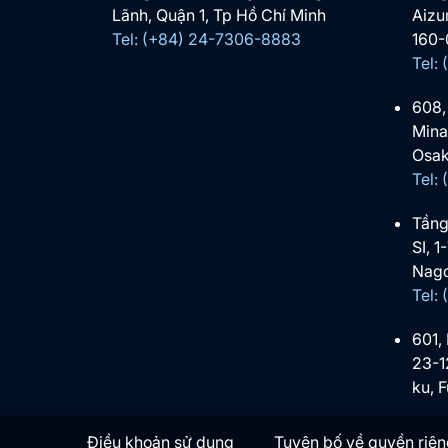
Lãnh, Quận 1, Tp Hồ Chí Minh
Aizu
Tel: (+84) 24-7306-8883
160-
Tel:
608,
Mina
Osak
Tel:
Tầng
SI, 1
Nago
Tel:
601,
23-1
ku, 
Điều khoản sử dụng
Tuyên bố về quyền riên