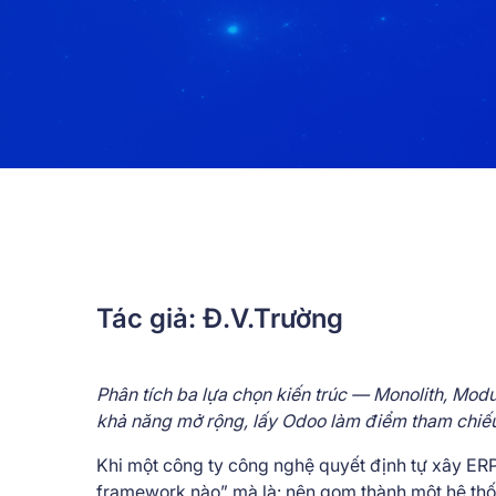
Tác giả: Đ.V.Trường
Phân tích ba lựa chọn kiến trúc — Monolith, Modu
khả năng mở rộng, lấy Odoo làm điểm tham chiế
Khi một công ty công nghệ quyết định tự xây ERP 
framework nào” mà là: nên gom thành một hệ thốn