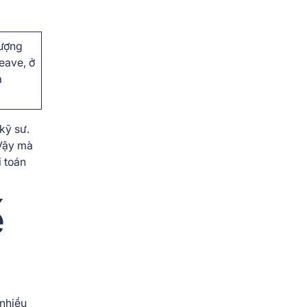
lượng
eave, ở
à
 kỹ sư.
 Vậy mà
i toán
ế
 nhiều