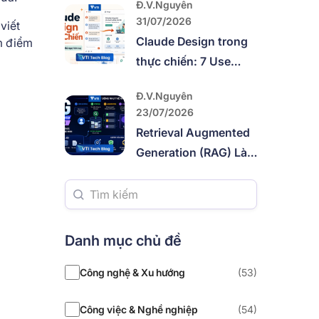
Đ.V.Nguyên
Querying
31/07/2026
viết
Claude Design trong
m điểm
thực chiến: 7 Use
Case để thử ngay
Đ.V.Nguyên
hôm nay
23/07/2026
Retrieval Augmented
Generation (RAG) Là
Gì? Hướng Dẫn Toàn
Diện
Danh mục chủ đề
Công nghệ & Xu hướng
(53)
Công việc & Nghề nghiệp
(54)