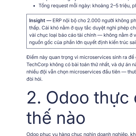
Tổng request mỗi ngày: khoảng 2–5 triệu, 
Insight —
ERP nội bộ cho 2.000 người không phả
thấp. Cái khó nằm ở quy tắc duyệt nghỉ phép ch
vài chục loại báo cáo tài chính — không nằm ở v
nguồn gốc của phần lớn quyết định kiến trúc sai
Điểm này quan trọng vì microservices sinh ra để gi
TechCorp không có bài toán thứ nhất, và dự án n
nhiều đội vẫn chọn microservices đầu tiên — thư
đòi hỏi.
2. Odoo thực 
thế nào
Odoo phục vụ hàng chục nghìn doanh nghiệp, khôn