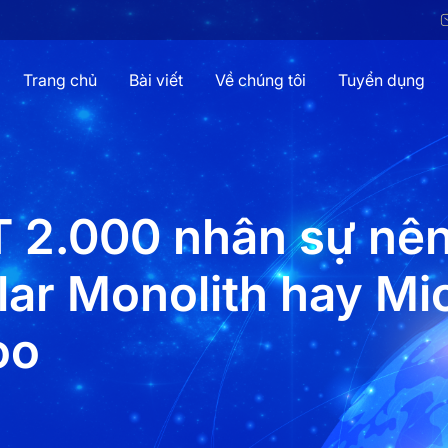
Trang chủ
Bài viết
Về chúng tôi
Tuyển dụng
T 2.000 nhân sự nên
lar Monolith hay Mi
oo