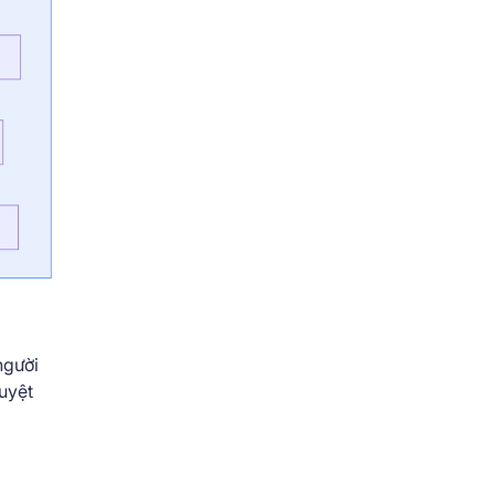
người
uyệt