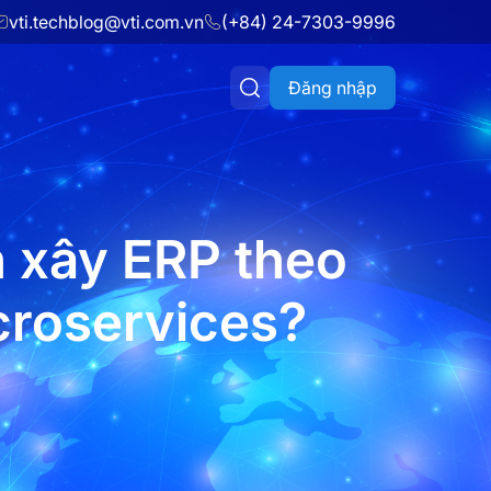
vti.techblog@vti.com.vn
(+84) 24-7303-9996
Đăng nhập
 xây ERP theo
croservices?