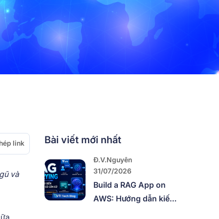
Bài viết mới nhất
hép link
Đ.V.Nguyên
31/07/2026
ngũ và
Build a RAG App on
AWS: Hướng dẫn kiến
trúc từ Ingestion đến
iữa.