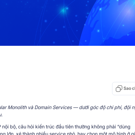
Sao c
lar Monolith và Domain Services — dưới góc độ chi phí, đội 
u.
nội bộ, câu hỏi kiến trúc đầu tiên thường không phải “dùng
g lớn, xé thành nhiều service nhỏ, hay chọn một mô hình ở g