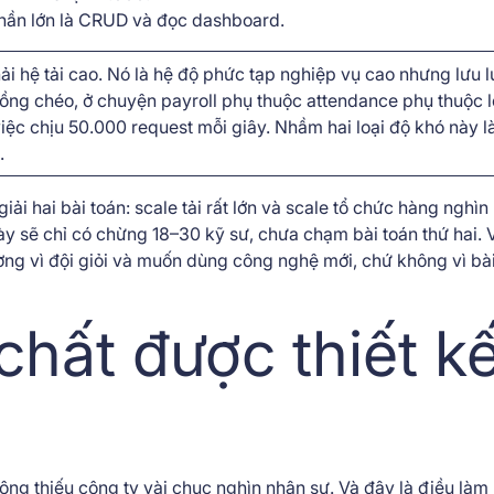
phần lớn là CRUD và đọc dashboard.
i hệ tải cao. Nó là hệ độ phức tạp nghiệp vụ cao nhưng lưu 
ồng chéo, ở chuyện payroll phụ thuộc attendance phụ thuộc l
iệc chịu 50.000 request mỗi giây. Nhầm hai loại độ khó này l
.
ải hai bài toán: scale tải rất lớn và scale tổ chức hàng nghìn
ày sẽ chỉ có chừng 18–30 kỹ sư, chưa chạm bài toán thứ hai.
ờng vì đội giỏi và muốn dùng công nghệ mới, chứ không vì bà
chất được thiết k
g thiếu công ty vài chục nghìn nhân sự. Và đây là điều làm