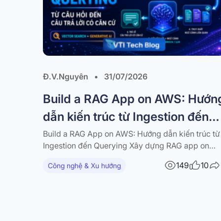
Đ.V.Nguyên
•
31/07/2026
Build a RAG App on AWS: Hướn
dẫn kiến trúc từ Ingestion đến
Querying
Build a RAG App on AWS: Hướng dẫn kiến trúc từ
Ingestion đến Querying Xây dựng RAG app on
AWS với S3, Lambda, API Gateway, Amazon
149
10
Công nghệ & Xu hướng
Bedrock và vector database — kèm diagram và
best practices Trong bài viết này RAG là gì và vì
sao nên build a RAG…