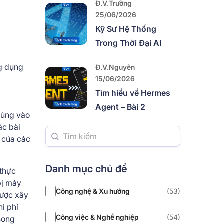
Đ.V.Trường
25/06/2026
Kỹ Sư Hệ Thống
Trong Thời Đại AI
ng dụng
Đ.V.Nguyên
15/06/2026
Tìm hiểu về Hermes
Agent – Bài 2
húng vào
ác bài
m của các
Danh mục chủ đề
 thực
bị máy
Công nghệ & Xu hướng
(53)
được xây
i phí
Công việc & Nghề nghiệp
(54)
hong