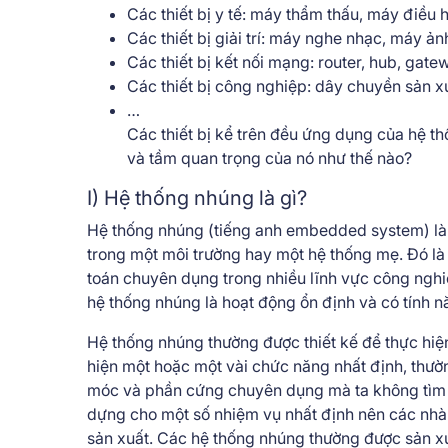
Các thiết bị y tế: máy thẩm thấu, máy điều 
Các thiết bị giải trí: máy nghe nhạc, máy 
Các thiết bị kết nối mạng: router, hub, gat
Các thiết bị công nghiệp: dây chuyền sản x
…
Các thiết bị kể trên đều ứng dụng của hệ t
và tầm quan trọng của nó như thế nào?
I) Hệ thống nhúng là gì?
Hệ thống nhúng (tiếng anh embedded system) là 
trong một môi trường hay một hệ thống mẹ. Đó l
toán chuyên dụng trong nhiều lĩnh vực công nghiệ
hệ thống nhúng là hoạt động ổn định và có tính n
Hệ thống nhúng thường được thiết kế để thực hiệ
hiện một hoặc một vài chức năng nhất định, thườ
móc và phần cứng chuyên dụng mà ta không tìm t
dựng cho một số nhiệm vụ nhất định nên các nhà t
sản xuất. Các hệ thống nhúng thường được sản xu