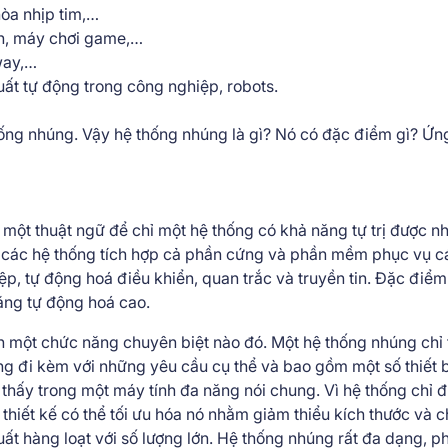
hòa nhịp tim,…
ảnh, máy chơi game,…
eway,…
uất tự động trong công nghiệp, robots.
hống nhúng. Vậy hệ thống nhúng là gì? Nó có đặc điểm gì? Ứ
một thuật ngữ để chỉ một hệ thống có khả năng tự trị được n
à các hệ thống tích hợp cả phần cứng và phần mềm phục vụ c
p, tự động hoá điều khiển, quan trắc và truyền tin. Đặc điể
ăng tự động hoá cao.
n một chức năng chuyên biệt nào đó. Một hệ thống nhúng chỉ
ng đi kèm với những yêu cầu cụ thể và bao gồm một số thiết 
hấy trong một máy tính đa năng nói chung. Vì hệ thống chỉ 
hiết kế có thể tối ưu hóa nó nhằm giảm thiểu kích thước và ch
ất hàng loạt với số lượng lớn. Hệ thống nhúng rất đa dạng, p