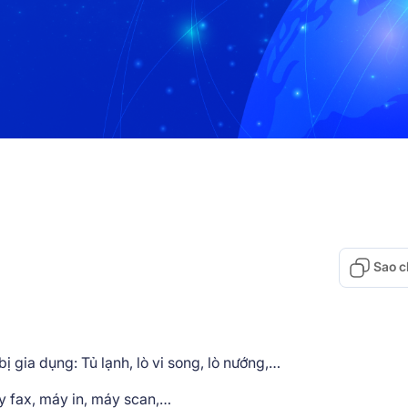
Sao c
ị gia dụng: Tủ lạnh, lò vi song, lò nướng,…
y fax, máy in, máy scan,…