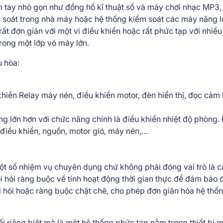
ầm tay nhỏ gọn như đồng hồ kĩ thuật số và máy chơi nhạc MP3,
 soát trong nhà máy hoặc hệ thống kiểm soát các máy năng l
ất đơn giản với một vi điều khiển hoặc rất phức tạp với nhiều 
trong một lớp vỏ máy lớn.
u hòa:
khiển Relay máy nén, điều khiển motor, đèn hiển thị, đọc cảm
ng lớn hơn với chức năng chính là điều khiển nhiệt độ phòng.
điều khiển, nguồn, motor gió, máy nén,…
ột số nhiệm vụ chuyên dụng chứ không phải đóng vai trò là c
i hỏi ràng buộc về tính hoạt động thời gian thực để đảm bảo 
i hỏi hoặc ràng buộc chặt chẽ, cho phép đơn giản hóa hệ thố
 riêng biệt mà là một hệ thống phức tạp nằm trong thiết bị 