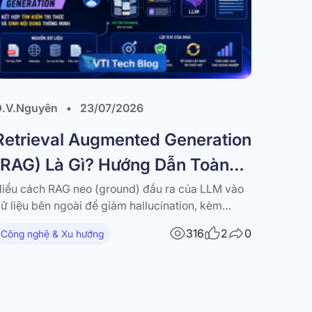
Đ.V.Nguyên
•
23/07/2026
Retrieval Augmented Generation
(RAG) Là Gì? Hướng Dẫn Toàn
Diện
iểu cách RAG neo (ground) đầu ra của LLM vào
ữ liệu bên ngoài để giảm hallucination, kèm
ướng dẫn về RAG pipeline, các kỹ thuật nâng cao
316
2
0
Công nghệ & Xu hướng
à ứng dụng thực tế. Các mô hình ngôn ngữ lớn
large language models – LLM) đã tạo ra những
ước tiến…