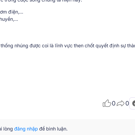
i cơm điện,…
 chuyền,…
 thống nhúng được coi là lĩnh vực then chốt quyết định sự th
0
0
i lòng
đăng nhập
để bình luận.