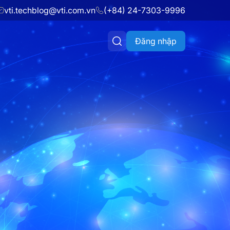
vti.techblog@vti.com.vn
(+84) 24-7303-9996
Đăng nhập