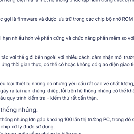
 gọi là firmware và được lưu trữ trong các chip bộ nhớ ROM
giới hạn nhiều hơn về phần cứng và chức năng phần mềm so vớ
 tác với thế giới bên ngoài với nhiều cách: cảm nhận môi trườ
p ứng thời gian thực, có thể có hoặc không có giao diện giao ti
ều loại thiết bị nhúng có những yêu cầu rất cao về chất lượng,
 gây ra tai nạn khủng khiếp, lỗi trên hệ thống nhúng có thể k
ầu quy trình kiểm tra – kiểm thử rất cẩn thận.
ệ thống nhúng.
ệ thống nhúng lớn gấp khoảng 100 lần thị trường PC, trong đó 
 chip xử lý được sử dụng.
c trong cuộc sống chúng ta hiện nay: