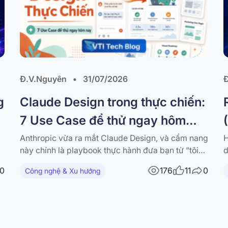
Đ.V.Nguyên
•
31/07/2026
g
Claude Design trong thực chiến:
7 Use Case để thử ngay hôm
nay
Anthropic vừa ra mắt Claude Design, và cẩm nang
H
này chính là playbook thực hành đưa bạn từ “tôi
d
có nghe nói về nó” đến “đây là thứ tôi đã build
h
0
176
11
0
Công nghệ & Xu hướng
được hôm nay”. Tài liệu tập hợp 7 workflow dùng-
v
được-ngay — mỗi workflow đi kèm hướng dẫn
(
từng bước,…
b