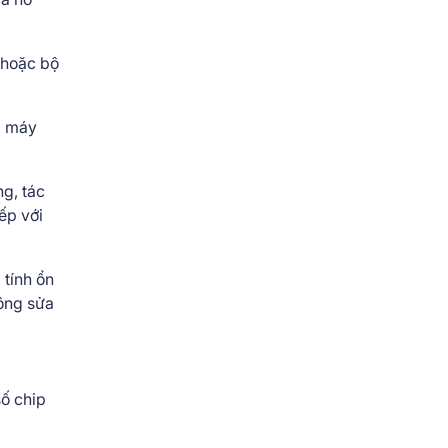
 hoặc bộ
i máy
ng, tác
ếp với
 tính ổn
hông sửa
số chip