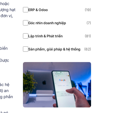
 hoặc
ượng hạt
ERP & Odoo
(19)
đơn vị,
Góc nhìn doanh nghiệp
(7)
Lập trình & Phát triển
(81)
 biến
Sản phẩm, giải pháp & hệ thống
(62)
 Được
ác hệ
độ an
ng phần
mà nó