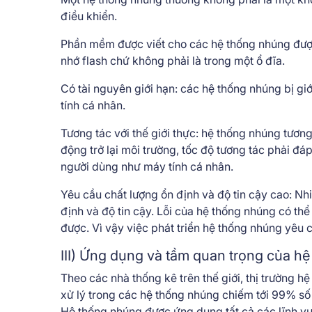
điều khiển.
Phần mềm được viết cho các hệ thống nhúng được
nhớ flash chứ không phải là trong một ổ đĩa.
Có tài nguyên giới hạn: các hệ thống nhúng bị 
tính cá nhân.
Tương tác với thế giới thực: hệ thống nhúng tương
động trở lại môi trường, tốc độ tương tác phải đá
người dùng như máy tính cá nhân.
Yêu cầu chất lượng ổn định và độ tin cậy cao: Nhi
định và độ tin cậy. Lỗi của hệ thống nhúng có thể
được. Vì vậy việc phát triển hệ thống nhúng yêu c
III) Ứng dụng và tầm quan trọng của h
Theo các nhà thống kê trên thế giới, thị trường h
xử lý trong các hệ thống nhúng chiếm tới 99% số
Hệ thống nhúng được ứng dụng tất cả các lĩnh vự