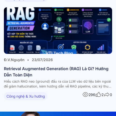
Đ.V.Nguyên
•
23/07/2026
Retrieval Augmented Generation (RAG) Là Gì? Hướng
Dẫn Toàn Diện
Hiểu cách RAG neo (ground) đầu ra của LLM vào dữ liệu bên ngoài
để giảm hallucination, kèm hướng dẫn về RAG pipeline, các kỹ thuật
nâng cao và ứng dụng thực tế. Các mô hình ngôn ngữ lớn (large
296
2
0
Công nghệ & Xu hướng
language models – LLM) đã tạo ra những bước tiến…