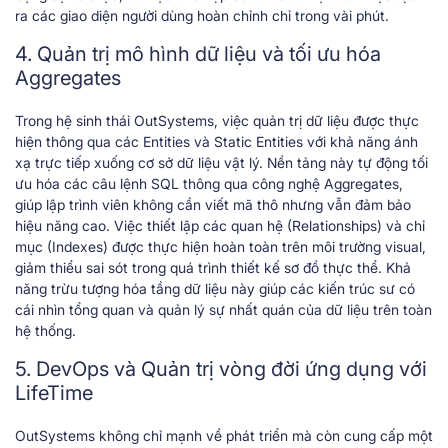
ra các giao diện người dùng hoàn chỉnh chỉ trong vài phút.
4. Quản trị mô hình dữ liệu và tối ưu hóa
Aggregates
Trong hệ sinh thái OutSystems, việc quản trị dữ liệu được thực
hiện thông qua các Entities và Static Entities với khả năng ánh
xạ trực tiếp xuống cơ sở dữ liệu vật lý. Nền tảng này tự động tối
ưu hóa các câu lệnh SQL thông qua công nghệ Aggregates,
giúp lập trình viên không cần viết mã thô nhưng vẫn đảm bảo
hiệu năng cao. Việc thiết lập các quan hệ (Relationships) và chỉ
mục (Indexes) được thực hiện hoàn toàn trên môi trường visual,
giảm thiểu sai sót trong quá trình thiết kế sơ đồ thực thể. Khả
năng trừu tượng hóa tầng dữ liệu này giúp các kiến trúc sư có
cái nhìn tổng quan và quản lý sự nhất quán của dữ liệu trên toàn
hệ thống.
5. DevOps và Quản trị vòng đời ứng dụng với
LifeTime
OutSystems không chỉ mạnh về phát triển mà còn cung cấp một