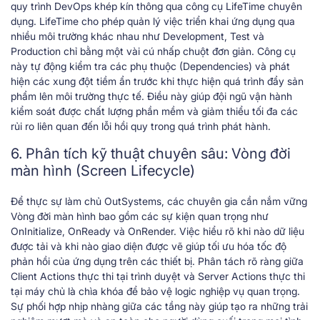
quy trình DevOps khép kín thông qua công cụ LifeTime chuyên
dụng. LifeTime cho phép quản lý việc triển khai ứng dụng qua
nhiều môi trường khác nhau như Development, Test và
Production chỉ bằng một vài cú nhấp chuột đơn giản. Công cụ
này tự động kiểm tra các phụ thuộc (Dependencies) và phát
hiện các xung đột tiềm ẩn trước khi thực hiện quá trình đẩy sản
phẩm lên môi trường thực tế. Điều này giúp đội ngũ vận hành
kiểm soát được chất lượng phần mềm và giảm thiểu tối đa các
rủi ro liên quan đến lỗi hồi quy trong quá trình phát hành.
6. Phân tích kỹ thuật chuyên sâu: Vòng đời
màn hình (Screen Lifecycle)
Để thực sự làm chủ OutSystems, các chuyên gia cần nắm vững
Vòng đời màn hình bao gồm các sự kiện quan trọng như
OnInitialize, OnReady và OnRender. Việc hiểu rõ khi nào dữ liệu
được tải và khi nào giao diện được vẽ giúp tối ưu hóa tốc độ
phản hồi của ứng dụng trên các thiết bị. Phân tách rõ ràng giữa
Client Actions thực thi tại trình duyệt và Server Actions thực thi
tại máy chủ là chìa khóa để bảo vệ logic nghiệp vụ quan trọng.
Sự phối hợp nhịp nhàng giữa các tầng này giúp tạo ra những trải