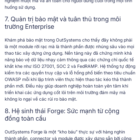
nghiệm mượt mà và an toàn cho người dùng cuối trong mọi tình
huống sử dụng.
7. Quản trị bảo mật và tuân thủ trong môi
trường Enterprise
Khám phá bảo mật trong OutSystems cho thấy đây không phải
là một module rời rạc mà là thành phần được nhúng sâu vào mọi
thao tác xây dựng ứng dụng. Nền tảng này đã chứng minh khả
năng bảo vệ dữ liệu nhạy cảm thông qua các chứng chỉ quốc tế
khắt khe như ISO 27001, SOC 2 và FedRAMP. Hệ thống tự động
kiểm tra các quyền truy cập và lỗ hổng phổ biến theo tiêu chuẩn
OWASP mỗi khi lập trình viên thực hiện thao tác kéo thả thành
phần mới. Điều này giúp doanh nghiệp hoàn toàn yên tâm khi
triển khai các ứng dụng cốt lõi trên môi trường đám mây mà
không lo ngại về các rủi ro bảo mật.
8. Hệ sinh thái Forge: Sức mạnh từ cộng
đồng toàn cầu
OutSystems Forge là một “kho báu” thực sự với hàng nghìn
thành phần, connector và module được xây dựng sẵn bởi cộng