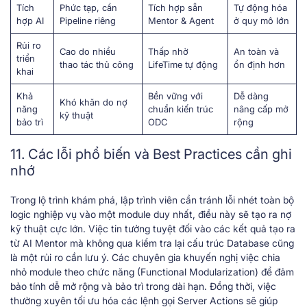
Tích
Phức tạp, cần
Tích hợp sẵn
Tự động hóa
hợp AI
Pipeline riêng
Mentor & Agent
ở quy mô lớn
Rủi ro
Cao do nhiều
Thấp nhờ
An toàn và
triển
thao tác thủ công
LifeTime tự động
ổn định hơn
khai
Khả
Bền vững với
Dễ dàng
Khó khăn do nợ
năng
chuẩn kiến trúc
nâng cấp mở
kỹ thuật
bảo trì
ODC
rộng
11. Các lỗi phổ biến và Best Practices cần ghi
nhớ
Trong lộ trình khám phá, lập trình viên cần tránh lỗi nhét toàn bộ
logic nghiệp vụ vào một module duy nhất, điều này sẽ tạo ra nợ
kỹ thuật cực lớn. Việc tin tưởng tuyệt đối vào các kết quả tạo ra
từ AI Mentor mà không qua kiểm tra lại cấu trúc Database cũng
là một rủi ro cần lưu ý. Các chuyên gia khuyến nghị việc chia
nhỏ module theo chức năng (Functional Modularization) để đảm
bảo tính dễ mở rộng và bảo trì trong dài hạn. Đồng thời, việc
thường xuyên tối ưu hóa các lệnh gọi Server Actions sẽ giúp