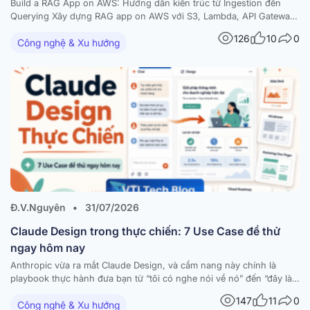
Build a RAG App on AWS: Hướng dẫn kiến trúc từ Ingestion đến
Querying Xây dựng RAG app on AWS với S3, Lambda, API Gateway,
Amazon Bedrock và vector database — kèm diagram và best
126
10
0
Công nghệ & Xu hướng
practices Trong bài viết này RAG là gì và vì sao nên build a RAG…
Đ.V.Nguyên
•
31/07/2026
Claude Design trong thực chiến: 7 Use Case để thử
ngay hôm nay
Anthropic vừa ra mắt Claude Design, và cẩm nang này chính là
playbook thực hành đưa bạn từ “tôi có nghe nói về nó” đến “đây là
thứ tôi đã build được hôm nay”. Tài liệu tập hợp 7 workflow dùng-
147
11
0
Công nghệ & Xu hướng
được-ngay — mỗi workflow đi kèm hướng dẫn từng bước,…