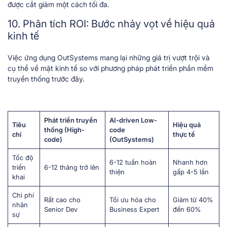
được cắt giảm một cách tối đa.
10. Phân tích ROI: Bước nhảy vọt về hiệu quả
kinh tế
Việc ứng dụng OutSystems mang lại những giá trị vượt trội và
cụ thể về mặt kinh tế so với phương pháp phát triển phần mềm
truyền thống trước đây.
Phát triển truyền
AI-driven Low-
Tiêu
Hiệu quả
thống (High-
code
chí
thực tế
code)
(OutSystems)
Tốc độ
6-12 tuần hoàn
Nhanh hơn
triển
6-12 tháng trở lên
thiện
gấp 4-5 lần
khai
Chi phí
Rất cao cho
Tối ưu hóa cho
Giảm từ 40%
nhân
Senior Dev
Business Expert
đến 60%
sự