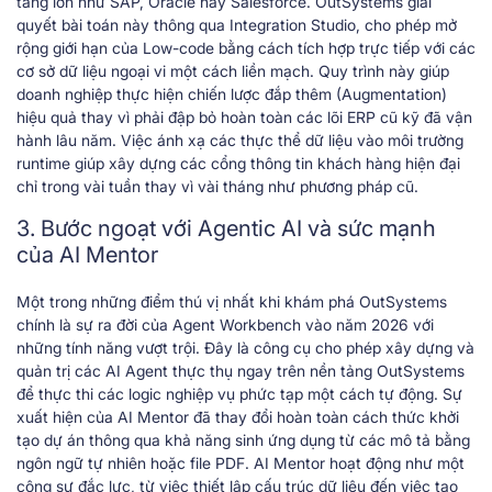
tảng lớn như SAP, Oracle hay Salesforce. OutSystems giải
quyết bài toán này thông qua Integration Studio, cho phép mở
rộng giới hạn của Low-code bằng cách tích hợp trực tiếp với các
cơ sở dữ liệu ngoại vi một cách liền mạch. Quy trình này giúp
doanh nghiệp thực hiện chiến lược đắp thêm (Augmentation)
hiệu quả thay vì phải đập bỏ hoàn toàn các lõi ERP cũ kỹ đã vận
hành lâu năm. Việc ánh xạ các thực thể dữ liệu vào môi trường
runtime giúp xây dựng các cổng thông tin khách hàng hiện đại
chỉ trong vài tuần thay vì vài tháng như phương pháp cũ.
3. Bước ngoạt với Agentic AI và sức mạnh
của AI Mentor
Một trong những điểm thú vị nhất khi khám phá OutSystems
chính là sự ra đời của Agent Workbench vào năm 2026 với
những tính năng vượt trội. Đây là công cụ cho phép xây dựng và
quản trị các AI Agent thực thụ ngay trên nền tảng OutSystems
để thực thi các logic nghiệp vụ phức tạp một cách tự động. Sự
xuất hiện của AI Mentor đã thay đổi hoàn toàn cách thức khởi
tạo dự án thông qua khả năng sinh ứng dụng từ các mô tả bằng
ngôn ngữ tự nhiên hoặc file PDF. AI Mentor hoạt động như một
cộng sự đắc lực, từ việc thiết lập cấu trúc dữ liệu đến việc tạo