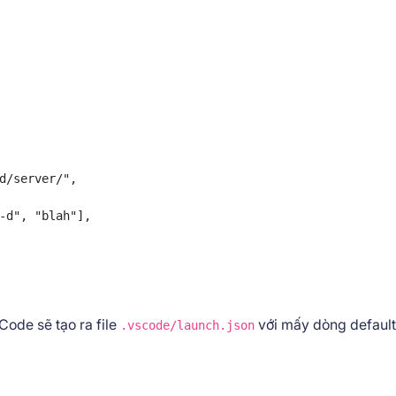
d/server/",

-d", "blah"],

ode sẽ tạo ra file
với mấy dòng default
.vscode/launch.json