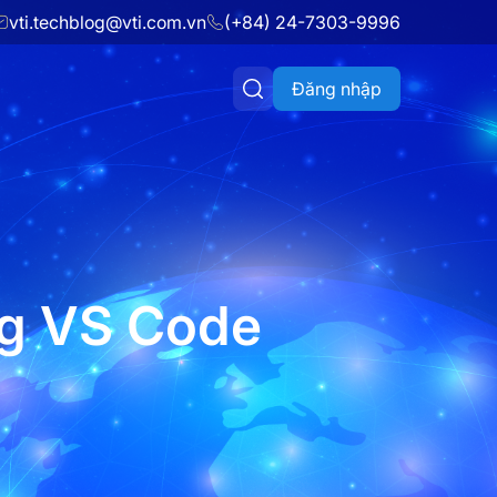
vti.techblog@vti.com.vn
(+84) 24-7303-9996
Đăng nhập
ng VS Code