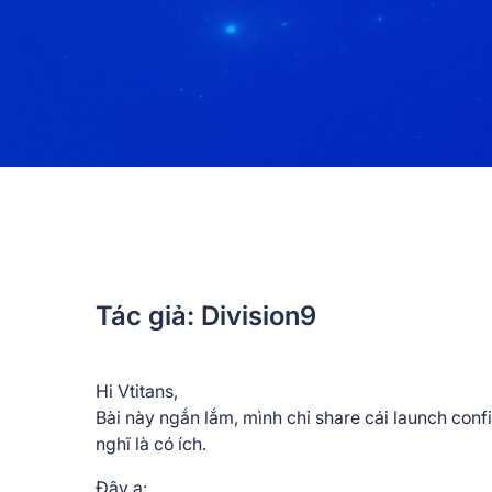
Tác giả: Division9
Hi Vtitans,
Bài này ngắn lắm, mình chỉ share cái launch conf
nghĩ là có ích.
Đây ạ: