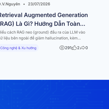
Đ.V.Nguyên
•
23/07/2026
Retrieval Augmented Generation
(RAG) Là Gì? Hướng Dẫn Toàn
Diện
iểu cách RAG neo (ground) đầu ra của LLM vào
ữ liệu bên ngoài để giảm hallucination, kèm
ướng dẫn về RAG pipeline, các kỹ thuật nâng cao
291
2
0
Công nghệ & Xu hướng
à ứng dụng thực tế. Các mô hình ngôn ngữ lớn
large language models – LLM) đã tạo ra những
ước tiến…