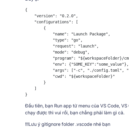
{

    "version": "0.2.0",

    "configurations": [

        {

            "name": "Launch Package",

            "type": "go",

            "request": "launch",

            "mode": "debug",

            "program": "${workspaceFolder}/cm
            "env": {"SOME_KEY":"some_value"},

            "args": ["-c", "./config.toml", "
            "cwd": "${workspaceFolder}"

        }

    ]

}
Đầu tiên, bạn Run app từ menu của VS Code, VS C
chạy được thì vui rồi, bạn chẳng phải làm gì cả.
!!!Lưu ý gitignore folder .vscode nhé bạn