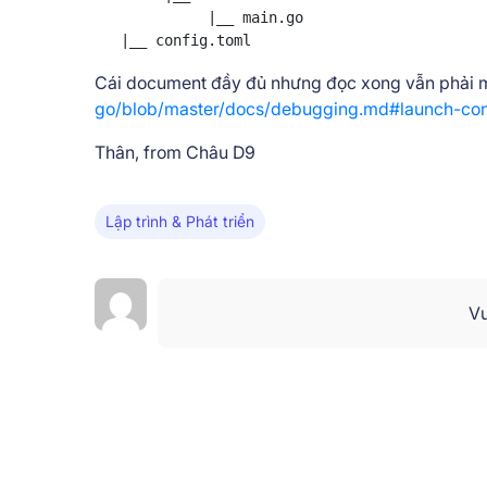
             |__ main.go

   |__ config.toml
Cái document đầy đủ nhưng đọc xong vẫn phải m
go/blob/master/docs/debugging.md#launch-conf
Thân, from Châu D9
Lập trình & Phát triển
Vu