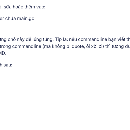
ải sửa hoặc thêm vào:
lder chứa main.go
g chỗ này dễ lúng túng. Tip là: nếu commandline bạn viết t
trong commandline (mà không bị quote, ôi xời ơi) thì tương đ
MD.
h sau: