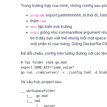
Trong trường hợp của mình, những config sau ph
: import pathhhhhhhh, ôi thôi đi, fo
program
thêm
cwd
: tập biến môi trường
env
: giống như commandline argument nhưn
args
thì ở đây bạn viết thế nhưng mỗi một space 
một phần tử của mảng. Giống Dockerfile C
Để đối chiếu, config trên tương đương với các lện
# Tại folder chứa go.mod

export SOME_KEY="some_value"

go run ./cmd/server/ -c ./config.toml -d blah
Và cấu trúc project sau:
__ workspaceFolder

   |__  go.mod

   |__ cmd

        |__ server
