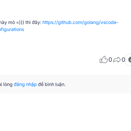
ày mò =))) thì đây:
https://github.com/golang/vscode-
igurations
0
0
i lòng
đăng nhập
để bình luận.