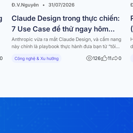
Đ.V.Nguyên
•
31/07/2026
g
Claude Design trong thực chiến:
7 Use Case để thử ngay hôm
nay
Anthropic vừa ra mắt Claude Design, và cẩm nang
H
này chính là playbook thực hành đưa bạn từ “tôi
d
có nghe nói về nó” đến “đây là thứ tôi đã build
h
0
126
11
0
Công nghệ & Xu hướng
được hôm nay”. Tài liệu tập hợp 7 workflow dùng-
v
được-ngay — mỗi workflow đi kèm hướng dẫn
(
từng bước,…
b