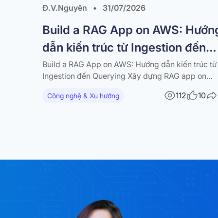
Đ.V.Nguyên
•
31/07/2026
Build a RAG App on AWS: Hướn
dẫn kiến trúc từ Ingestion đến
Querying
Build a RAG App on AWS: Hướng dẫn kiến trúc từ
Ingestion đến Querying Xây dựng RAG app on
AWS với S3, Lambda, API Gateway, Amazon
112
10
Công nghệ & Xu hướng
Bedrock và vector database — kèm diagram và
best practices Trong bài viết này RAG là gì và vì
sao nên build a RAG…