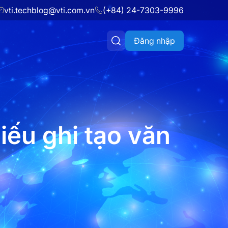
vti.techblog@vti.com.vn
(+84) 24-7303-9996
Đăng nhập
iếu ghi tạo văn