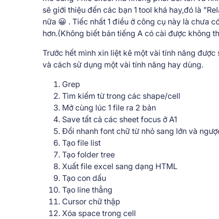
sẽ giới thiệu đến các bạn 1 tool khá hay,đó là "Re
nữa 😀 . Tiếc nhất 1 điều ở công cụ này là chưa 
hơn.(Không biết bản tiếng A có cài được không th
Trước hết mình xin liệt kê một vài tính năng được
và cách sử dụng một vài tính năng hay dùng.
Grep
Tìm kiếm từ trong các shape/cell
Mở cùng lúc 1 file ra 2 bản
Save tất cả các sheet focus ở A1
Đổi nhanh font chữ từ nhỏ sang lớn và ngược
Tạo file list
Tạo folder tree
Xuất file excel sang dạng HTML
Tạo con dấu
Tạo line thẳng
Cursor chữ thập
Xóa space trong cell