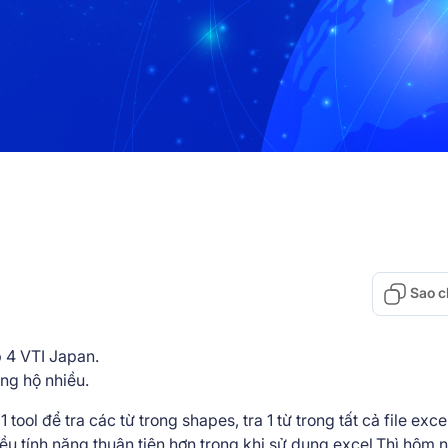
Sao c
 4 VTI Japan.
ng hộ nhiều.
ol để tra các từ trong shapes, tra 1 từ trong tất cả file exce
iều tính năng thuận tiện hơn trong khi sử dụng excel.Thì hôm 