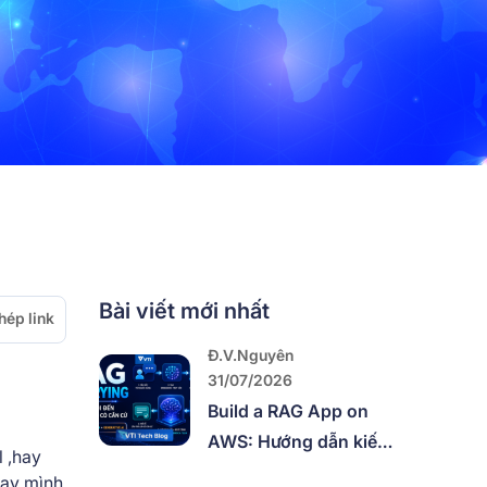
Bài viết mới nhất
hép link
Đ.V.Nguyên
31/07/2026
Build a RAG App on
AWS: Hướng dẫn kiến
l ,hay
trúc từ Ingestion đến
nay mình