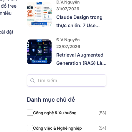
Đ.V.Nguyên
Querying
 đồ free
31/07/2026
 nhiều
Claude Design trong
thực chiến: 7 Use
cài đặt
Case để thử ngay
Đ.V.Nguyên
hôm nay
23/07/2026
Retrieval Augmented
Generation (RAG) Là
Gì? Hướng Dẫn Toàn
Diện
Danh mục chủ đề
Công nghệ & Xu hướng
(53)
Công việc & Nghề nghiệp
(54)