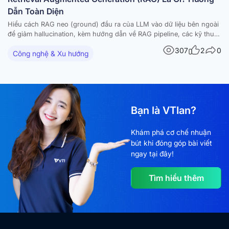
Dẫn Toàn Diện
Hiểu cách RAG neo (ground) đầu ra của LLM vào dữ liệu bên ngoài
để giảm hallucination, kèm hướng dẫn về RAG pipeline, các kỹ thuật
nâng cao và ứng dụng thực tế. Các mô hình ngôn ngữ lớn (large
307
2
0
Công nghệ & Xu hướng
language models – LLM) đã tạo ra những bước tiến…
Bạn là VTIan?
Khám phá cơ chế nhuận
bút khi đóng góp bài viết
ngay tại đây!
Tìm hiểu thêm