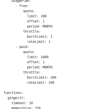
    usagePlan:

      - free:

          quota:

            limit: 100

            offset: 1

            period: MONTH

          throttle:

            burstLimit: 1

            rateLimit: 1

      - paid:

          quota:

            limit: 1000

            offset: 1

            period: MONTH

          throttle:

            burstLimit: 200

            rateLimit: 100

functions:

  gingerit:

    timeout: 10

    memorySize: 256
