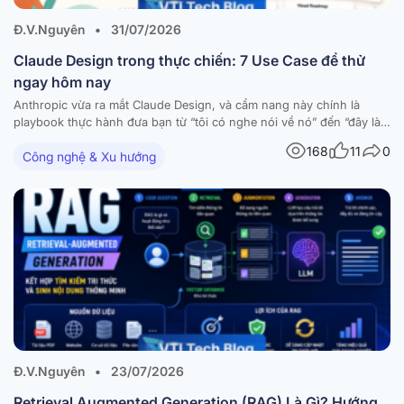
Đ.V.Nguyên
•
31/07/2026
Claude Design trong thực chiến: 7 Use Case để thử
ngay hôm nay
Anthropic vừa ra mắt Claude Design, và cẩm nang này chính là
playbook thực hành đưa bạn từ “tôi có nghe nói về nó” đến “đây là
thứ tôi đã build được hôm nay”. Tài liệu tập hợp 7 workflow dùng-
168
11
0
Công nghệ & Xu hướng
được-ngay — mỗi workflow đi kèm hướng dẫn từng bước,…
Đ.V.Nguyên
•
23/07/2026
Retrieval Augmented Generation (RAG) Là Gì? Hướng