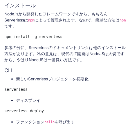
インストール
Node.jsから開発したフレームワークですから、もちろん
Serverlessは
によって管理されます。なので、簡単な方法は
npm
npm
です。
npm install -g serverless
参考の分に、Serverlessのドキュメントリンクは他のインストール
方法があります。私の意見は、現代のIT開発はNodeJSは大切です
から、やはりNodeJSは一番良い方法です。
CLI
新しいServerlessプロジェクトを初期化
serverless
ディスプレイ
serverless deploy
ファンクション
を呼び出す
hello