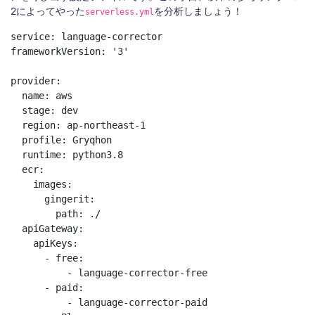
2によってやった
を分析しましょう！
serverless.yml
service: language-corrector

frameworkVersion: '3'

provider:

  name: aws

  stage: dev

  region: ap-northeast-1

  profile: Gryqhon

  runtime: python3.8

  ecr:

    images:

      gingerit:

        path: ./

  apiGateway:

    apiKeys:

      - free:

          - language-corrector-free

      - paid:

          - language-corrector-paid
