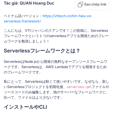
Tác giả: QUAN Hoang Duc
Sao chép link
ベトナム語バージョン：
https://vtitech.vn/tim-hieu-ve-
serverless-framework/
こんにちは、VTIジャパンのクアンです！この投稿に、Serverless
フレームワークという１つのserverlessアプリを開発ためのフレー
ムワークを勉強しましょう！
Serverlessフレームワークとは？
ServerlessはNode.jsから開発の無料なオープンソースフレームワ
ークです。Serverlessは、AWS Lambdaでアプリを開発するため
のフレームワークです。
私にとって、Serverlessは軽くて使いやすいです。なぜなら、新し
いServerlessプロジェクトを初期化後、
ファイルや
serverless.yml
ソースコードのみ編集します。他のサーバーなフレームワークに
比べて、ファイルはより少ないです。
インストールやCLI