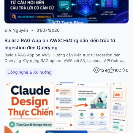
Đ.V.Nguyên
•
31/07/2026
Build a RAG App on AWS: Hướng dẫn kiến trúc từ
Ingestion đến Querying
Build a RAG App on AWS: Hướng dẫn kiến trúc từ Ingestion đến
Querying Xây dựng RAG app on AWS với S3, Lambda, API Gateway,
Amazon Bedrock và vector database — kèm diagram và best
139
10
0
Công nghệ & Xu hướng
practices Trong bài viết này RAG là gì và vì sao nên build a RAG…