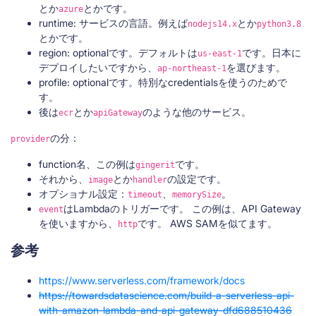
とか
とかです。
azure
runtime: サービスの言語。例えば
とか
nodejs14.x
python3.8
とかです。
region: optionalです。デフォルトは
です。日本に
us-east-1
デプロイしたいですから、
を選びます。
ap-northeast-1
profile: optionalです。特別なcredentialsを使うのためで
す。
後は
とか
のような他のサービス。
ecr
apiGateway
の分：
provider
function名、この例は
です。
gingerit
それから、
とか
の設定です。
image
handler
オプショナル設定：
、
。
timeout
memorySize
はLambdaのトリガーです。 この例は、API Gateway
event
を使いますから、
です。 AWS SAMを似てます。
http
参考
https://www.serverless.com/framework/docs
https://towardsdatascience.com/build-a-serverless-api-
with-amazon-lambda-and-api-gateway-dfd688510436