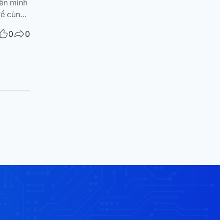
iên mình
để cùng
i thiệu
0
0