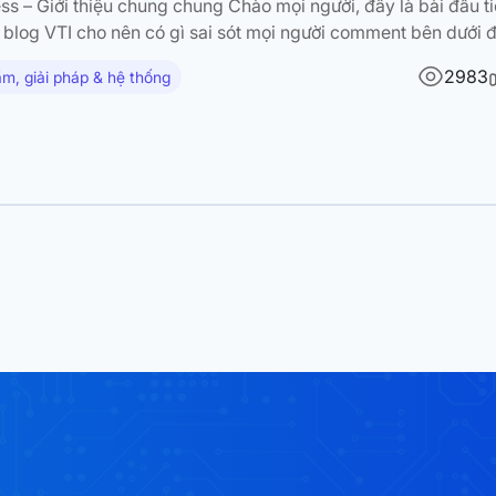
ss – Giới thiệu chung chung Chào mọi người, đây là bài đầu t
n blog VTI cho nên có gì sai sót mọi người comment bên dưới 
n nhé. Thời gian gần đây thì mình có làm 1 buổi seminar để giớ
2983
m, giải pháp & hệ thống