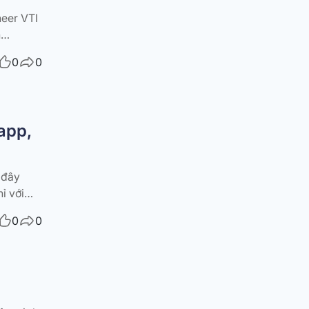
neer VTI
n
 một
0
0
 app,
 đây
ỉ với
ể biết
0
0