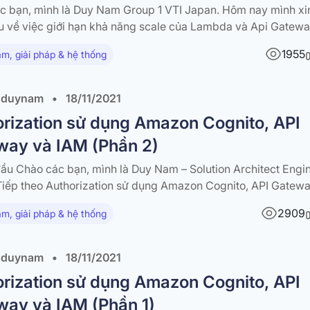
c bạn, mình là Duy Nam Group 1 VTI Japan. Hôm nay mình xi
ệu về việc giới hạn khả năng scale của Lambda và Api Gatew
und Chuyện là mình nghe đứa em nói tháng rồi em lỡ tay dù
1955
m, giải pháp & hệ thống
tốn hơn 15k đô la…
 duynam
•
18/11/2021
rization sử dụng Amazon Cognito, API
way và IAM (Phần 2)
đầu Chào các bạn, mình là Duy Nam – Solution Architect Engi
Tiếp theo Authorization sử dụng Amazon Cognito, API Gatew
n 1) hôm nay mình xin giới thiệu về tiếp về việc thêm chức n
2909
m, giải pháp & hệ thống
zation vào API Gateway. III. Thêm chức năng…
 duynam
•
18/11/2021
rization sử dụng Amazon Cognito, API
way và IAM (Phần 1)