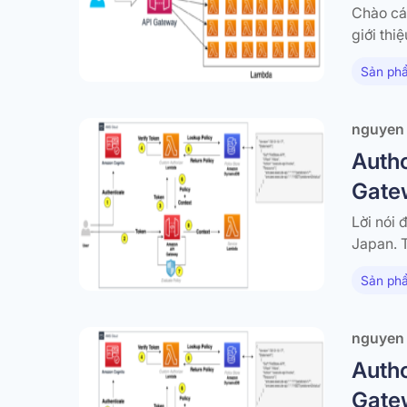
Chào cá
giới thi
Backgro
Sản phẩ
Lambda 
nguyen
Autho
Gate
Lời nói 
Japan. 
IAM (Phầ
Sản phẩ
Authori
nguyen
Autho
Gate