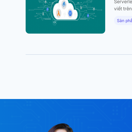
Serverle
viết trê
thảo luậ
Sản phẩ
về…