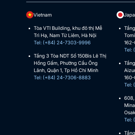
Vietnam
Japa
Tòa VTI Building, khu đô thị Mễ
Tầng
Trì Hạ, Nam Từ Liêm, Hà Nội
Tomi
Tel: (+84) 24-7303-9996
162-
Tel:
Tầng 3 Tòa NDT Số 150Bis Lê Thị
Hồng Gấm, Phường Cầu Ông
Tầng
Lãnh, Quận 1, Tp Hồ Chí Minh
Aizu
Tel: (+84) 24-7306-8883
160-
Tel:
608,
Mina
Osak
Tel:
Tầng