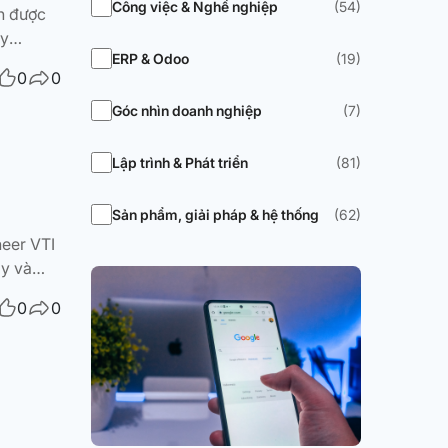
Công việc & Nghề nghiệp
(54)
n được
ay
ERP & Odoo
(19)
ng
0
0
Góc nhìn doanh nghiệp
(7)
Lập trình & Phát triển
(81)
Sản phẩm, giải pháp & hệ thống
(62)
neer VTI
ay và
ăng
0
0