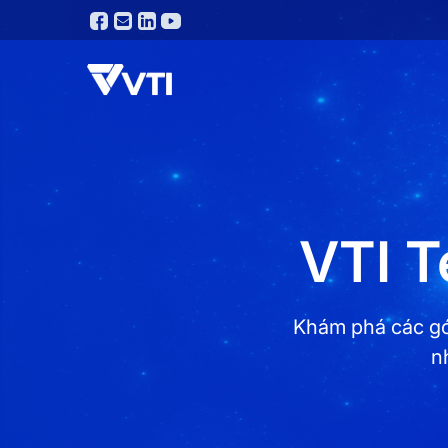
VTI T
Khám phá các gó
n