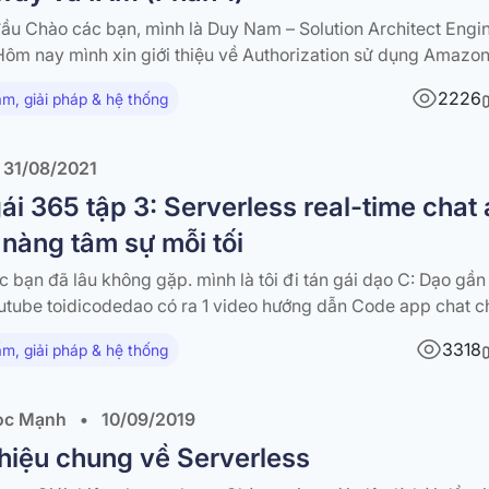
đầu Chào các bạn, mình là Duy Nam – Solution Architect Engi
Hôm nay mình xin giới thiệu về Authorization sử dụng Amazo
, API Gateway và IAM. Việc phân quyền người dùng dựa trên
2226
m, giải pháp & hệ thống
embership là một best practice. Nếu bạn đang tạo…
31/08/2021
ái 365 tập 3: Serverless real-time chat
nàng tâm sự mỗi tối
c bạn đã lâu không gặp. mình là tôi đi tán gái dạo C: Dạo gần
utube toidicodedao có ra 1 video hướng dẫn Code app chat ch
dụng websocket các bạn có thể tham khảo ở đường link dưới đ
3318
m, giải pháp & hệ thống
me…
ọc Mạnh
•
10/09/2019
thiệu chung về Serverless