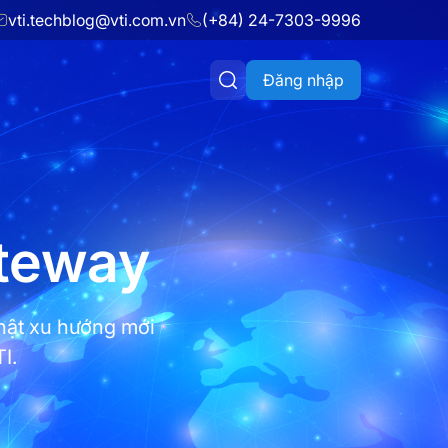
vti.techblog@vti.com.vn
(+84) 24-7303-9996
Đăng nhập
ateway
hật xu hướng mới
I.