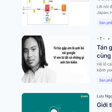
Lời nói 
Japan. 
Cognito
Sản phẩ
Group M
- T -
•
Tán g
cùng 
Hế lô cá
kênh yo
15p sử 
Sản phẩ
real-ti
Lưu Ng
Giới 