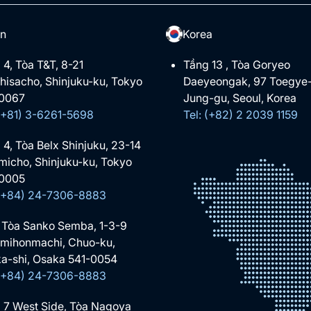
n
Korea
 4, Tòa T&T, 8-21
Tầng 13 , Tòa Goryeo
hisacho, Shinjuku-ku, Tokyo
Daeyeongak, 97 Toegye-
0067
Jung-gu, Seoul, Korea
 (+81) 3-6261-5698
Tel: (+82) 2 2039 1159
 4, Tòa Belx Shinjuku, 23-14
micho, Shinjuku-ku, Tokyo
0005
 (+84) 24-7306-8883
 Tòa Sanko Semba, 1-3-9
mihonmachi, Chuo-ku,
a-shi, Osaka 541-0054
 (+84) 24-7306-8883
 7 West Side, Tòa Nagoya