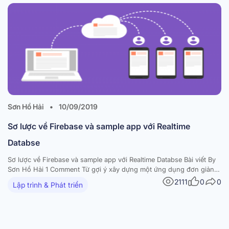
Sơn Hồ Hải
•
10/09/2019
Sơ lược về Firebase và sample app với Realtime
Databse
Sơ lược về Firebase và sample app với Realtime Databse Bài viết By
Sơn Hồ Hải 1 Comment Từ gợi ý xây dựng một ứng dụng đơn giản
chia sẻ sách trong VTI Japan, mình được biết tới Firebase. Hôm nay
2111
0
0
Lập trình & Phát triển
mình xin được chia sẻ một ít điều đã…