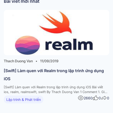
Bài viết mới nhất
Thach Duong Van
•
11/09/2019
[Swift] Làm quen với Realm trong lập trình ứng dụng
iOS
[Swift] Làm quen với Realm trong lập trình ứng dụng iOS Bài viết
ios, realm, realmswift, swift By Thach Duong Van 1 Comment 1. Giới
thiệu: Các bạn khi lập trình ứng dụng mobile cho iOS lưu trữ
2660
0
0
Lập trình & Phát triển
database, chắc không lạ gì với cơ sở dữ liệu Sqlite và…