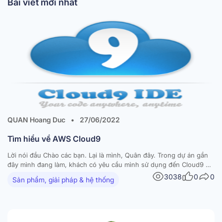
Bài viết mới nhất
QUAN Hoang Duc
•
27/06/2022
Tìm hiểu về AWS Cloud9
Lời nói đầu Chào các bạn. Lại là mình, Quân đây. Trong dự án gần
đây mình đang làm, khách có yêu cầu mình sử dụng đến Cloud9 để
phát triển 1 phần code nào đó. Mặc dù thời đi học mình đã có 1 môn
3038
0
0
Sản phẩm, giải pháp & hệ thống
dùng Cloud9 để code…