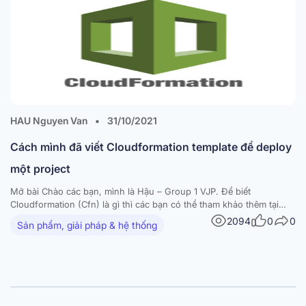
HAU Nguyen Van
•
31/10/2021
Cách mình đã viết Cloudformation template để deploy
một project
Mở bài Chào các bạn, mình là Hậu – Group 1 VJP. Để biết
Cloudformation (Cfn) là gì thì các bạn có thể tham khảo thêm tại
doc của AWS. Đại khái thì nó là 1 template, bạn viết thiết kế của hệ
2094
0
0
Sản phẩm, giải pháp & hệ thống
thống ra một bản thiết kế (yaml,…