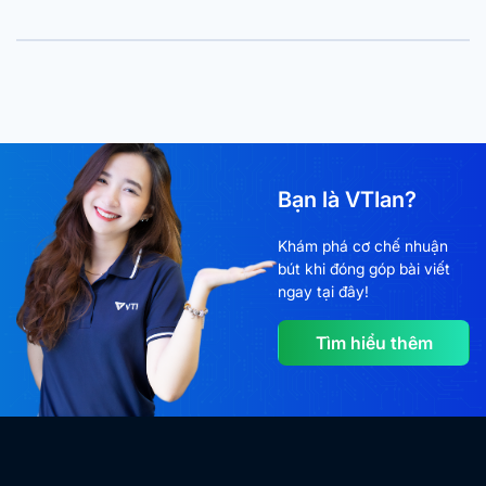
Bạn là VTIan?
Khám phá cơ chế nhuận
bút khi đóng góp bài viết
ngay tại đây!
Tìm hiểu thêm