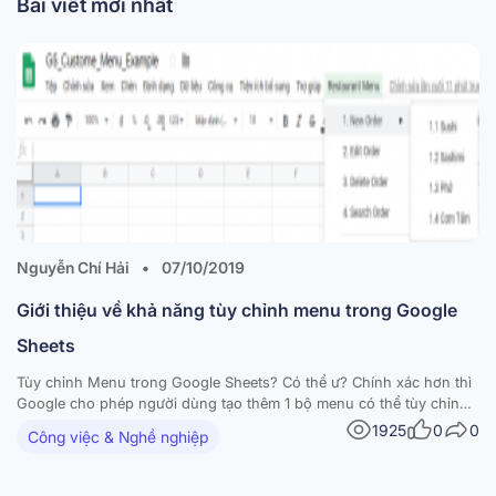
Bài viết mới nhất
Nguyễn Chí Hải
•
07/10/2019
Giới thiệu về khả năng tùy chỉnh menu trong Google
Sheets
Tùy chỉnh Menu trong Google Sheets? Có thể ư? Chính xác hơn thì
Google cho phép người dùng tạo thêm 1 bộ menu có thể tùy chỉnh
được. Chức năng của các menu đấy sẽ được viết bởi người dùng
1925
0
0
Công việc & Nghề nghiệp
dưới dạng các file script phục vụ cho các mục…