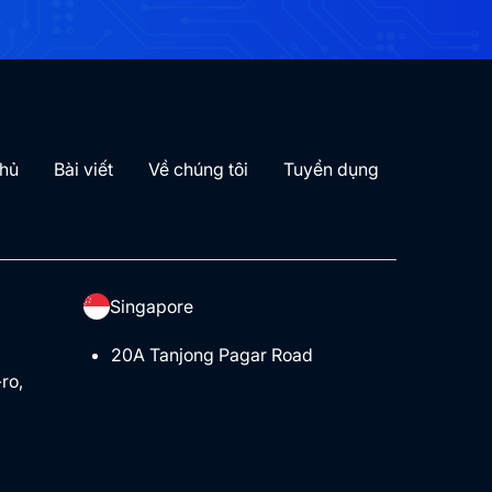
chủ
Bài viết
Về chúng tôi
Tuyển dụng
Singapore
20A Tanjong Pagar Road
ro,