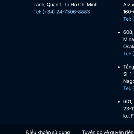
Lãnh, Quận 1, Tp Hồ Chí Minh
Aizu
Tel: (+84) 24-7306-8883
160-
Tel:
608,
Mina
Osak
Tel:
Tầng
SI, 1
Nago
Tel:
601,
23-1
ku, 
Điều khoản sử dụng
Tuyên bố về quyền riên