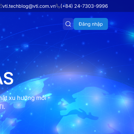
vti.techblog@vti.com.vn
(+84) 24-7303-9996
Đăng nhập
AS
hật xu hướng mới
I.