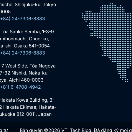
micho, Shinjuku-ku, Tokyo
0005
 (+84) 24-7306-8883
 Tòa Sanko Semba, 1-3-9
mihonmachi, Chuo-ku,
a-shi, Osaka 541-0054
 (+84) 24-7306-8883
 7 West Side, Tòa Nagoya
-7-32 Nishiki, Naka-ku,
ya, Aichi 460-0003
 (+81) 6-4708-4942
 Hakata Kowa Building, 3-
2 Hakata Ekimae, Hakata-
Fukuoka 812-0011, Japan
g tư
Bản quyền ©2026 VTI Tech Blog. Đã đăng ký mọi 