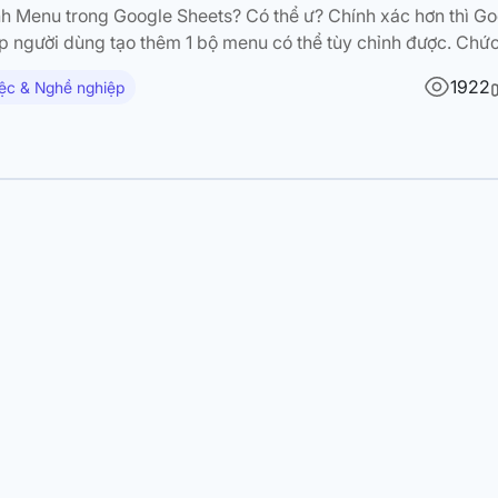
nh Menu trong Google Sheets? Có thể ư? Chính xác hơn thì G
p người dùng tạo thêm 1 bộ menu có thể tùy chỉnh được. Chứ
menu đấy sẽ được viết bởi người dùng dưới dạng các file scr
1922
ệc & Nghề nghiệp
các mục…