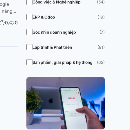
Công việc & Nghề nghiệp
(54)
oogle
c năng
ERP & Odoo
(19)
ipt phục
0
0
Góc nhìn doanh nghiệp
(7)
Lập trình & Phát triển
(81)
Sản phẩm, giải pháp & hệ thống
(62)