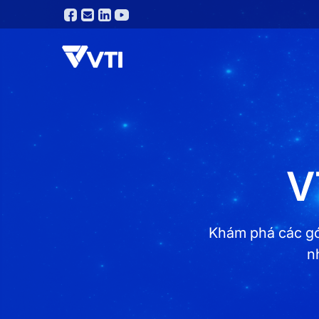
V
Khám phá các gó
n