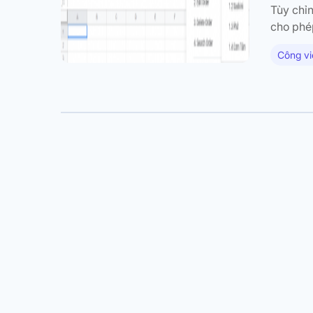
Tùy chỉ
cho phé
của các 
Công vi
vụ cho 