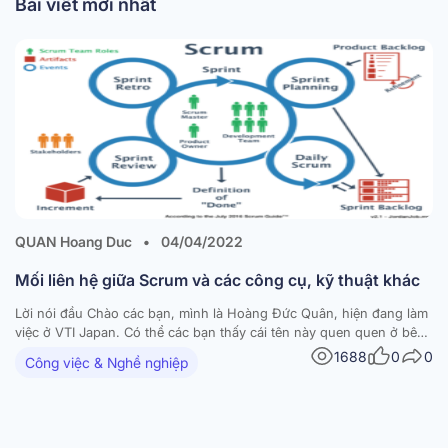
Bài viết mới nhất
QUAN Hoang Duc
•
04/04/2022
Mối liên hệ giữa Scrum và các công cụ, kỹ thuật khác
Lời nói đầu Chào các bạn, mình là Hoàng Đức Quân, hiện đang làm
việc ở VTI Japan. Có thể các bạn thấy cái tên này quen quen ở bên
1 nền tảng blog IT khác. Mình xác nhận đó là mình. Rất mong các
1688
0
0
Công việc & Nghề nghiệp
bạn đón đọc mình ở…