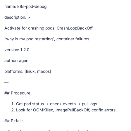
name: k8s-pod-debug
description: >
Activate for crashing pods, CrashLoopBackOff,
“why is my pod restarting”, container failures.
version: 1.2.0
author: agent
platforms: [linux, macos]
—
## Procedure
Get pod status → check events → pull logs
Look for OOMKilled, ImagePullBackOff, config errors
## Pitfalls