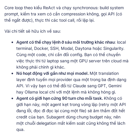
Core loop theo kiểu ReAct và chạy synchronous: build system
prompt, kiểm tra xem có cần compression không, gọi API (có
thể ngắt được), thực thi các tool call, rồi lặp lại.
Vài chi tiết sẽ hữu ích về sau:
Agent có thể chạy lệnh ở sáu môi trường khác nhau
: local
terminal, Docker, SSH, Modal, Daytona hoặc Singularity.
Cùng một code, chỉ cần đổi config. Bạn có thể chuyển
việc thực thi từ laptop sang một GPU server trên cloud mà
không phải chỉnh gì khác.
Nó hoạt động với gần như mọi model.
Một translation
layer định tuyến mọi provider qua một trong ba định dạng
API. Vì vậy bạn có thể đổi từ Claude sang GPT, Gemini
hay Ollama local chỉ với một lệnh mà không hỏng gì.
Agent có giới hạn cứng 90 turn cho mỗi task.
Không có
giới hạn này, một agent kẹt trong vòng lặp (retry một API
đang lỗi, đọc đi đọc lại cùng một file) sẽ âm thầm đốt hết
credit của bạn. Subagent dùng chung budget này, nên
một chuỗi delegation mất kiểm soát cũng không thể lách
qua.