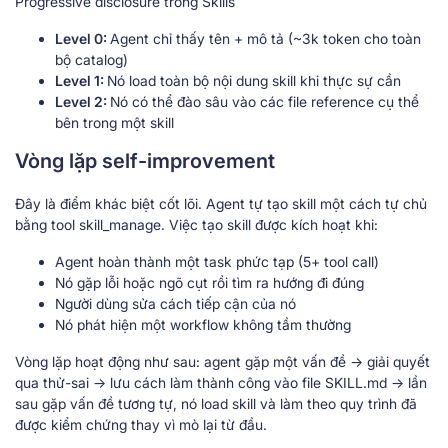
Progressive disclosure trong Skills
Level 0:
Agent chỉ thấy tên + mô tả (~3k token cho toàn
bộ catalog)
Level 1:
Nó load toàn bộ nội dung skill khi thực sự cần
Level 2:
Nó có thể đào sâu vào các file reference cụ thể
bên trong một skill
Vòng lặp self-improvement
Đây là điểm khác biệt cốt lõi. Agent tự tạo skill một cách tự chủ
bằng tool skill_manage. Việc tạo skill được kích hoạt khi:
Agent hoàn thành một task phức tạp (5+ tool call)
Nó gặp lỗi hoặc ngõ cụt rồi tìm ra hướng đi đúng
Người dùng sửa cách tiếp cận của nó
Nó phát hiện một workflow không tầm thường
Vòng lặp hoạt động như sau: agent gặp một vấn đề → giải quyết
qua thử-sai → lưu cách làm thành công vào file SKILL.md → lần
sau gặp vấn đề tương tự, nó load skill và làm theo quy trình đã
được kiểm chứng thay vì mò lại từ đầu.