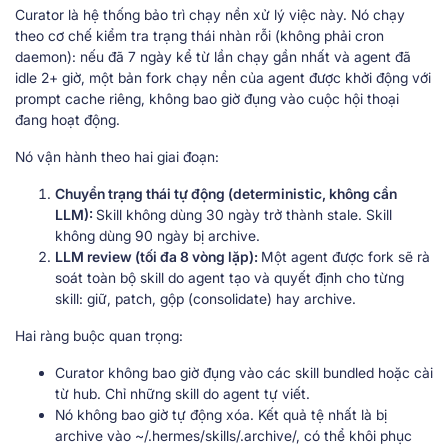
Curator là hệ thống bảo trì chạy nền xử lý việc này. Nó chạy
theo cơ chế kiểm tra trạng thái nhàn rỗi (không phải cron
daemon): nếu đã 7 ngày kể từ lần chạy gần nhất và agent đã
idle 2+ giờ, một bản fork chạy nền của agent được khởi động với
prompt cache riêng, không bao giờ đụng vào cuộc hội thoại
đang hoạt động.
Nó vận hành theo hai giai đoạn:
Chuyển trạng thái tự động (deterministic, không cần
LLM):
Skill không dùng 30 ngày trở thành stale. Skill
không dùng 90 ngày bị archive.
LLM review (tối đa 8 vòng lặp):
Một agent được fork sẽ rà
soát toàn bộ skill do agent tạo và quyết định cho từng
skill: giữ, patch, gộp (consolidate) hay archive.
Hai ràng buộc quan trọng:
Curator không bao giờ đụng vào các skill bundled hoặc cài
từ hub. Chỉ những skill do agent tự viết.
Nó không bao giờ tự động xóa. Kết quả tệ nhất là bị
archive vào ~/.hermes/skills/.archive/, có thể khôi phục