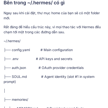
Bên trong ~/.hermes/ có gì
Ngay sau khi cài đặt, thư mục home của bạn sẽ có một folder
mới.
Rất đáng để hiểu cấu trúc này, vì mọi thao tác với Hermes đều
chạm tới một trong các đường dẫn sau.
~/.hermes/
├── config.yaml # Main configuration
├── .env # API keys and secrets
├── auth.json # OAuth provider credentials
├── SOUL.md # Agent identity (slot #1 in system
prompt)
│
├── memories/