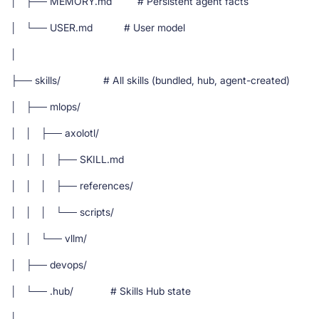
│ ├── MEMORY.md # Persistent agent facts
│ └── USER.md # User model
│
├── skills/ # All skills (bundled, hub, agent-created)
│ ├── mlops/
│ │ ├── axolotl/
│ │ │ ├── SKILL.md
│ │ │ ├── references/
│ │ │ └── scripts/
│ │ └── vllm/
│ ├── devops/
│ └── .hub/ # Skills Hub state
│