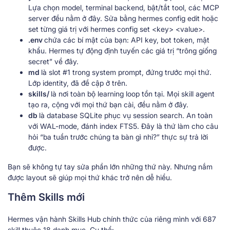
Lựa chọn model, terminal backend, bật/tắt tool, các MCP
server đều nằm ở đây. Sửa bằng hermes config edit hoặc
set từng giá trị với hermes config set <key> <value>.
.env
chứa các bí mật của bạn: API key, bot token, mật
khẩu. Hermes tự động định tuyến các giá trị “trông giống
secret” về đây.
md
là slot #1 trong system prompt, đứng trước mọi thứ.
Lớp identity, đã đề cập ở trên.
skills/
là nơi toàn bộ learning loop tồn tại. Mọi skill agent
tạo ra, cộng với mọi thứ bạn cài, đều nằm ở đây.
db
là database SQLite phục vụ session search. An toàn
với WAL-mode, đánh index FTS5. Đây là thứ làm cho câu
hỏi “ba tuần trước chúng ta bàn gì nhỉ?” thực sự trả lời
được.
Bạn sẽ không tự tay sửa phần lớn những thứ này. Nhưng nắm
được layout sẽ giúp mọi thứ khác trở nên dễ hiểu.
Thêm Skills mới
Hermes vận hành Skills Hub chính thức của riêng mình với 687
skill thuộc 18 danh mục. Cụ thể: