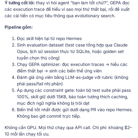
Ý tưởng cốt lõi:
thay vì hỏi agent “bạn làm tốt chứ?”, GEPA đọc
các execution trace để hiểu vì sao mọi thứ thất bại, rồi đề xuất
các cải tiến có mục tiêu thông qua evolutionary search.
Pipeline gồm:
Đọc skill hiện tại từ repo Hermes
Sinh evaluation dataset (test case tổng hợp qua Claude
Opus, lịch sử session thực từ SQLite, hoặc golden set
tuyển chọn thủ công)
Chạy GEPA optimizer: đọc execution traces → hiểu các
điểm thất bại → sinh các biến thể ứng viên
Đánh giá ứng viên bằng LLM-as-judge với rubric (không
phải pass/fail nhị phân)
Áp dụng các constraint gate: toàn bộ test suite phải pass
100%, skill giữ dưới 15KB, bảo toàn tương thích caching,
mục đích ngữ nghĩa không bị trôi dạt
Biến thể tốt nhất được gửi dưới dạng PR vào repo Hermes.
Không bao giờ commit trực tiếp.
Không cần GPU. Mọi thứ chạy qua API call. Chi phí: khoảng $2–
10 mỗi lần chạy tối ưu.