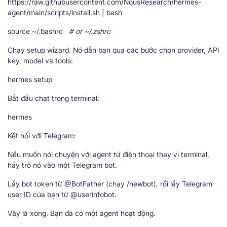
https://raw.githubusercontent.com/NousResearch/hermes-
agent/main/scripts/install.sh | bash
source ~/.bashrc
# or ~/.zshrc
Chạy setup wizard. Nó dẫn bạn qua các bước chọn provider, API
key, model và tools:
hermes setup
Bắt đầu chat trong terminal:
hermes
Kết nối với Telegram:
Nếu muốn nói chuyện với agent từ điện thoại thay vì terminal,
hãy trỏ nó vào một Telegram bot.
Lấy bot token từ @BotFather (chạy /newbot), rồi lấy Telegram
user ID của bạn từ @userinfobot.
Vậy là xong. Bạn đã có một agent hoạt động.