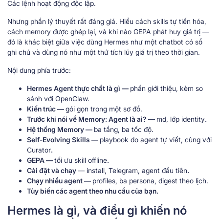
Các lệnh hoạt động độc lập.
Nhưng phần lý thuyết rất đáng giá. Hiểu cách skills tự tiến hóa,
cách memory được ghép lại, và khi nào GEPA phát huy giá trị —
đó là khác biệt giữa việc dùng Hermes như một chatbot có sổ
ghi chú và dùng nó như một thứ tích lũy giá trị theo thời gian.
Nội dung phía trước:
Hermes Agent thực chất là gì —
phần giới thiệu, kèm so
sánh với OpenClaw.
Kiến trúc —
gói gọn trong một sơ đồ.
Trước khi nói về Memory: Agent là ai? —
md, lớp identity
.
Hệ thống Memory —
ba tầng, ba tốc độ.
Self-Evolving Skills —
playbook do agent tự viết, cùng với
Curator
.
GEPA —
tối ưu skill offline
.
Cài đặt và chạy
— install, Telegram, agent đầu tiên
.
Chạy nhiều agent —
profiles, ba persona, digest theo lịch.
Tùy biến các agent theo nhu cầu của bạn.
Hermes là gì, và điều gì khiến nó