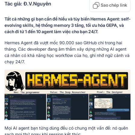
Tác giả: Đ.V.Nguyên
Sao chép link
Tất cả những gì bạn cần để hiểu và tùy biến Hermes Agent: self-
evolving skills, hệ thống memory 3 tầng, tối ưu hóa GEPA, và
cách đi từ 1 đến 10 agent làm việc cho bạn 24/7.
Hermes Agent đã vượt mốc 90.000 sao GitHub chỉ trong hai
tháng. Các developer đang âm thầm xây dựng những AI agent
cá nhân có khả năng học workflow của họ, ghi nhớ ngữ cảnh và
chạy 24/7.
Mọi AI agent bạn từng dùng đều có chung một vấn đề: nó quên
sạch mọi thứ ngay khi session kết thúc.