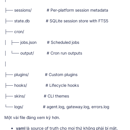
├── sessions/ # Per-platform session metadata
├── state.db # SQLite session store with FTS5
├── cron/
│ ├── jobs.json # Scheduled jobs
│ └── output/ # Cron run outputs
│
├── plugins/ # Custom plugins
├── hooks/ # Lifecycle hooks
├── skins/ # CLI themes
└── logs/ # agent.log, gateway.log, errors.log
Một vài file đáng xem kỹ hơn.
yaml
là source of truth cho mọi thứ không phải bí mật.