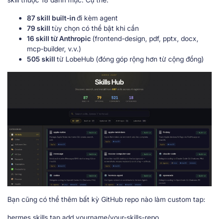
87 skill built-in
đi kèm agent
79 skill
tùy chọn có thể bật khi cần
16 skill từ Anthropic
(frontend-design, pdf, pptx, docx,
mcp-builder, v.v.)
505 skill
từ LobeHub (đóng góp rộng hơn từ cộng đồng)
Bạn cũng có thể thêm bất kỳ GitHub repo nào làm custom tap:
hermes skills tap add yourname/your-skills-repo