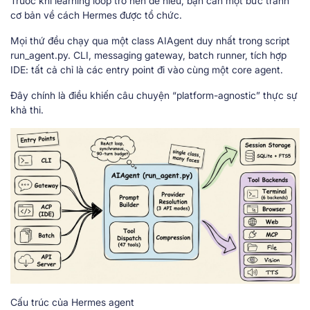
Trước khi learning loop trở nên dễ hiểu, bạn cần một bức tranh
cơ bản về cách Hermes được tổ chức.
Mọi thứ đều chạy qua một class AIAgent duy nhất trong script
run_agent.py. CLI, messaging gateway, batch runner, tích hợp
IDE: tất cả chỉ là các entry point đi vào cùng một core agent.
Đây chính là điều khiến câu chuyện “platform-agnostic” thực sự
khả thi.
Cấu trúc của Hermes agent