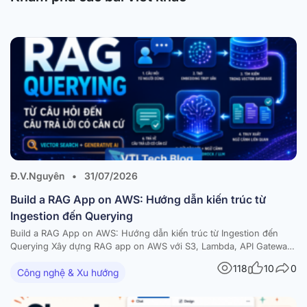
Đ.V.Nguyên
•
31/07/2026
Build a RAG App on AWS: Hướng dẫn kiến trúc từ
Ingestion đến Querying
Build a RAG App on AWS: Hướng dẫn kiến trúc từ Ingestion đến
Querying Xây dựng RAG app on AWS với S3, Lambda, API Gateway,
Amazon Bedrock và vector database — kèm diagram và best
118
10
0
Công nghệ & Xu hướng
practices Trong bài viết này RAG là gì và vì sao nên build a RAG…