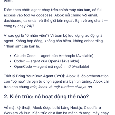
team.
Điểm then chốt: agent chạy
trên chính máy của bạn
, có full
access vào tool và codebase. Alook nối chúng với email,
dashboard, calendar và thế giới bên ngoài. Bạn vẽ org chart —
công ty chạy 24/7.
Vì sao gọi là “0 nhân viên”? Vì toàn bộ lực lượng lao động là
agent. Không hợp đồng, không bảo hiểm, không onboarding.
“Nhân sự” của bạn là:
Claude Code — agent của Anthropic (Available)
Codex — agent của OpenAI (Available)
OpenCode — agent mã nguồn mở (Available)
Triết lý
Bring Your Own Agent (BYO)
: Alook là lớp orchestration,
còn “bộ não” thì bạn tự chọn agent mà bạn tin tưởng. Alook chỉ
trao cho chúng
role, inbox và một runtime always-on
.
2. Kiến trúc: nó hoạt động thế nào?
Về mặt kỹ thuật, Alook được build bằng Next.js, Cloudflare
Workers và Bun. Kiến trúc chia làm ba mảnh rõ ràng: máy chạy