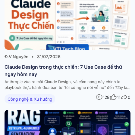
Đ.V.Nguyên
•
31/07/2026
Claude Design trong thực chiến: 7 Use Case để thử
ngay hôm nay
Anthropic vừa ra mắt Claude Design, và cẩm nang này chính là
playbook thực hành đưa bạn từ “tôi có nghe nói về nó” đến “đây là
thứ tôi đã build được hôm nay”. Tài liệu tập hợp 7 workflow dùng-
128
11
0
Công nghệ & Xu hướng
được-ngay — mỗi workflow đi kèm hướng dẫn từng bước,…