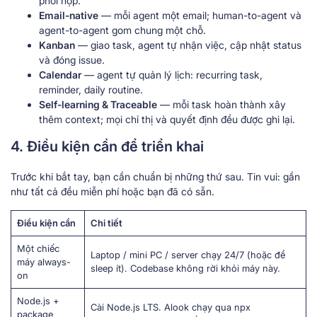
phối hợp.
Email-native
— mỗi agent một email; human-to-agent và
agent-to-agent gom chung một chỗ.
Kanban
— giao task, agent tự nhận việc, cập nhật status
và đóng issue.
Calendar
— agent tự quản lý lịch: recurring task,
reminder, daily routine.
Self-learning & Traceable
— mỗi task hoàn thành xây
thêm context; mọi chỉ thị và quyết định đều được ghi lại.
4. Điều kiện cần để triển khai
Trước khi bắt tay, bạn cần chuẩn bị những thứ sau. Tin vui: gần
như tất cả đều miễn phí hoặc bạn đã có sẵn.
Điều kiện cần
Chi tiết
Một chiếc
Laptop / mini PC / server chạy 24/7 (hoặc để
máy always-
sleep ít). Codebase không rời khỏi máy này.
on
Node.js +
Cài Node.js LTS. Alook chạy qua npx
package