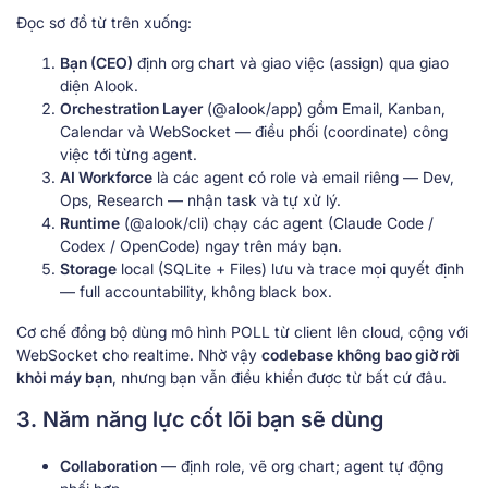
Đọc sơ đồ từ trên xuống:
Bạn (CEO)
định org chart và giao việc (assign) qua giao
diện Alook.
Orchestration Layer
(@alook/app) gồm Email, Kanban,
Calendar và WebSocket — điều phối (coordinate) công
việc tới từng agent.
AI Workforce
là các agent có role và email riêng — Dev,
Ops, Research — nhận task và tự xử lý.
Runtime
(@alook/cli) chạy các agent (Claude Code /
Codex / OpenCode) ngay trên máy bạn.
Storage
local (SQLite + Files) lưu và trace mọi quyết định
— full accountability, không black box.
Cơ chế đồng bộ dùng mô hình POLL từ client lên cloud, cộng với
WebSocket cho realtime. Nhờ vậy
codebase không bao giờ rời
khỏi máy bạn
, nhưng bạn vẫn điều khiển được từ bất cứ đâu.
3. Năm năng lực cốt lõi bạn sẽ dùng
Collaboration
— định role, vẽ org chart; agent tự động