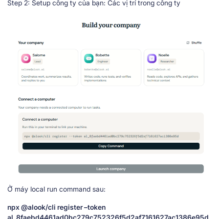
Step 2: Setup công ty của bạn: Các vị trí trong công ty
Ở máy local run command sau:
npx @alook/cli register –token
al_8faebd4461ad0bc279c752326f5d2af7161627ac1386e95d