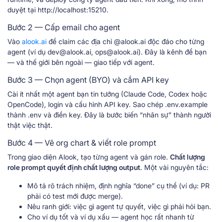
duyệt tại http://localhost:15210.
Bước 2 — Cấp email cho agent
Vào
alook.ai
để claim các địa chỉ @alook.ai độc đáo cho từng
agent (ví dụ dev@alook.ai, ops@alook.ai). Đây là kênh để bạn
— và thế giới bên ngoài — giao tiếp với agent.
Bước 3 — Chọn agent (BYO) và cắm API key
Cài ít nhất một agent bạn tin tưởng (Claude Code, Codex hoặc
OpenCode), login và cấu hình API key. Sao chép .env.example
thành .env và điền key. Đây là bước biến “nhân sự” thành người
thật việc thật.
Bước 4 — Vẽ org chart & viết role prompt
Trong giao diện Alook, tạo từng agent và gán role.
Chất lượng
role prompt quyết định chất lượng output
. Một vài nguyên tắc:
Mô tả rõ trách nhiệm, định nghĩa “done” cụ thể (ví dụ: PR
phải có test mới được merge).
Nêu ranh giới: việc gì agent tự quyết, việc gì phải hỏi bạn.
Cho ví dụ tốt và ví dụ xấu — agent học rất nhanh từ