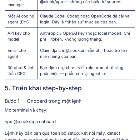
@alook/app — không cần build từ source.
manager
Một AI coding
Claude Code, Codex hoặc OpenCode đã cài và
agent (BYO)
login. Đây là “nhân sự” thực sự của bạn.
API key cho
Anthropic / OpenAI key (hoặc local model). Chi
model
phí = token, không lương tháng.
Email cho
Claim địa chỉ @alook.ai miễn phí, hoặc trỏ tên
agent
miền riêng của bạn.
30 phút & tinh
Bạn định org chart, viết role prompt rõ ràng,
thần CEO
phân việc — phần còn lại agent lo.
5. Triển khai step-by-step
Bước 1 — Onboard trong một lệnh
Mở terminal và chạy:
npx @alook/app onboard
Lệnh này dẫn bạn qua toàn bộ setup: kết nối máy, detect
runtime, và deploy công ty agent đầu tiên. Khi xong, mở trình