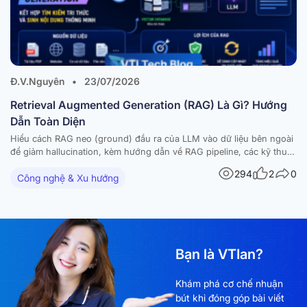
Đ.V.Nguyên
•
23/07/2026
Retrieval Augmented Generation (RAG) Là Gì? Hướng
Dẫn Toàn Diện
Hiểu cách RAG neo (ground) đầu ra của LLM vào dữ liệu bên ngoài
để giảm hallucination, kèm hướng dẫn về RAG pipeline, các kỹ thuật
nâng cao và ứng dụng thực tế. Các mô hình ngôn ngữ lớn (large
294
2
0
Công nghệ & Xu hướng
language models – LLM) đã tạo ra những bước tiến…
Bạn là VTIan?
Khám phá cơ chế nhuận
bút khi đóng góp bài viết