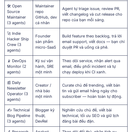
🛠 Open
Maintainer
Agent tự triage issue, review PR,
Source
repo
viết changelog và cut release cho
Maintainer
GitHub, dev
repo của bạn mỗi sáng.
(3 agents)
cá nhân
🚀 Indie
Founder
Build feature theo backlog, trả lời
Hacker Ship
sản phẩm
email support, viết docs — bạn chỉ
Crew (3
micro-SaaS
duyệt PR và uống cà phê.
agents)
📡 DevOps
Kỹ sư vận
Theo dõi service, nhận alert qua
Monitor (2
hành, SRE
email, điều phối incident và tự
agents)
một mình
chạy deploy khi CI xanh.
📰 Daily
Creator /
Curate chủ đề trending, viết bản
Newsletter
nhà báo
tin và gửi email hằng ngày cho
Operator (3
một mình
subscriber — hoàn toàn tự động.
agents)
✍️ Technical
Blogger kỹ
Nghiên cứu chủ đề, viết bài
Blog Pipeline
thuật,
technical, tối ưu SEO và giữ lịch
(3 agents)
DevRel
đăng bài đều đặn.
🔬 Research
Analyst,
Theo dõi đối thủ, phân tích xu