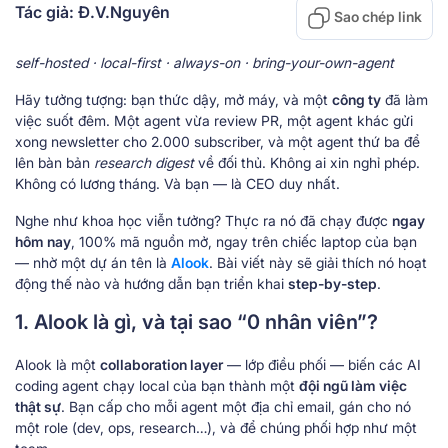
Tác giả: Đ.V.Nguyên
Sao chép link
self-hosted · local-first · always-on · bring-your-own-agent
Hãy tưởng tượng: bạn thức dậy, mở máy, và một
công ty
đã làm
việc suốt đêm. Một agent vừa review PR, một agent khác gửi
xong newsletter cho 2.000 subscriber, và một agent thứ ba để
lên bàn bản
research digest
về đối thủ. Không ai xin nghỉ phép.
Không có lương tháng. Và bạn — là CEO duy nhất.
Nghe như khoa học viễn tưởng? Thực ra nó đã chạy được
ngay
hôm nay
, 100% mã nguồn mở, ngay trên chiếc laptop của bạn
— nhờ một dự án tên là
Alook
. Bài viết này sẽ giải thích nó hoạt
động thế nào và hướng dẫn bạn triển khai
step-by-step
.
1. Alook là gì, và tại sao “0 nhân viên”?
Alook là một
collaboration layer
— lớp điều phối — biến các AI
coding agent chạy local của bạn thành một
đội ngũ làm việc
thật sự
. Bạn cấp cho mỗi agent một địa chỉ email, gán cho nó
một role (dev, ops, research…), và để chúng phối hợp như một