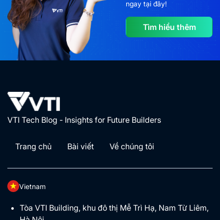
ngay tại đây!
Tìm hiểu thêm
VTI Tech Blog - Insights for Future Builders
Trang chủ
Bài viết
Về chúng tôi
Vietnam
Tòa VTI Building, khu đô thị Mễ Trì Hạ, Nam Từ Liêm,
Hà Nội