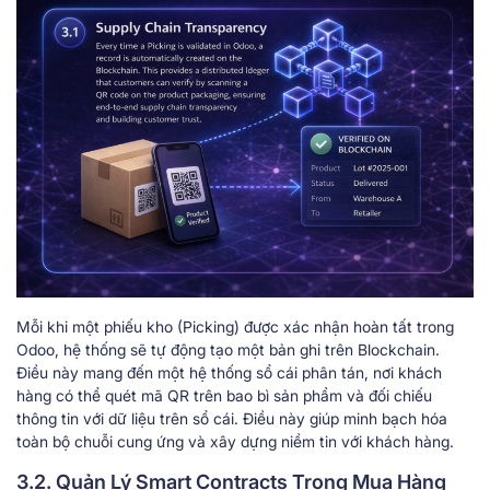
Mỗi khi một phiếu kho (Picking) được xác nhận hoàn tất trong
Odoo, hệ thống sẽ tự động tạo một bản ghi trên Blockchain.
Điều này mang đến một hệ thống sổ cái phân tán, nơi khách
hàng có thể quét mã QR trên bao bì sản phẩm và đối chiếu
thông tin với dữ liệu trên sổ cái. Điều này giúp minh bạch hóa
toàn bộ chuỗi cung ứng và xây dựng niềm tin với khách hàng.
3.2. Quản Lý Smart Contracts Trong Mua Hàng