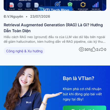
Đ.V.Nguyên
•
23/07/2026
Retrieval Augmented Generation (RAG) Là Gì? Hướng
Dẫn Toàn Diện
Hiểu cách RAG neo (ground) đầu ra của LLM vào dữ liệu bên ngoài
để giảm hallucination, kèm hướng dẫn về RAG pipeline, các kỹ thuật
nâng cao và ứng dụng thực tế. Các mô hình ngôn ngữ lớn (large
301
2
0
Công nghệ & Xu hướng
language models – LLM) đã tạo ra những bước tiến…
Bạn là VTIan?
Khám phá cơ chế nhuận
bút khi đóng góp bài viết
ngay tại đây!