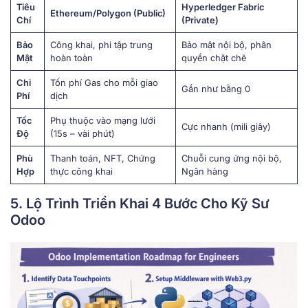
Tiêu
Hyperledger Fabric
Ethereum/Polygon (Public)
Chí
(Private)
Bảo
Công khai, phi tập trung
Bảo mật nội bộ, phân
Mật
hoàn toàn
quyền chặt chẽ
Chi
Tốn phí Gas cho mỗi giao
Gần như bằng 0
Phí
dịch
Tốc
Phụ thuộc vào mạng lưới
Cực nhanh (mili giây)
Độ
(15s – vài phút)
Phù
Thanh toán, NFT, Chứng
Chuỗi cung ứng nội bộ,
Hợp
thực công khai
Ngân hàng
5. Lộ Trình Triển Khai 4 Bước Cho Kỹ Sư
Odoo