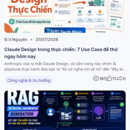
Đ.V.Nguyên
•
31/07/2026
Claude Design trong thực chiến: 7 Use Case để thử
ngay hôm nay
Anthropic vừa ra mắt Claude Design, và cẩm nang này chính là
playbook thực hành đưa bạn từ “tôi có nghe nói về nó” đến “đây là
thứ tôi đã build được hôm nay”. Tài liệu tập hợp 7 workflow dùng-
161
11
0
Công nghệ & Xu hướng
được-ngay — mỗi workflow đi kèm hướng dẫn từng bước,…