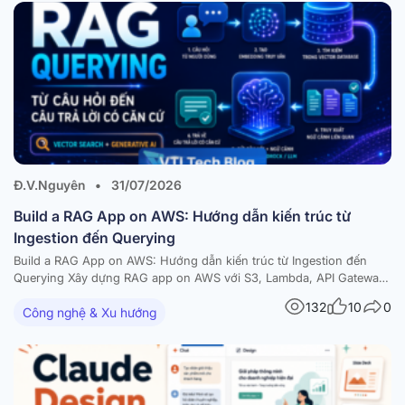
Đ.V.Nguyên
•
31/07/2026
Build a RAG App on AWS: Hướng dẫn kiến trúc từ
Ingestion đến Querying
Build a RAG App on AWS: Hướng dẫn kiến trúc từ Ingestion đến
Querying Xây dựng RAG app on AWS với S3, Lambda, API Gateway,
Amazon Bedrock và vector database — kèm diagram và best
132
10
0
Công nghệ & Xu hướng
practices Trong bài viết này RAG là gì và vì sao nên build a RAG…