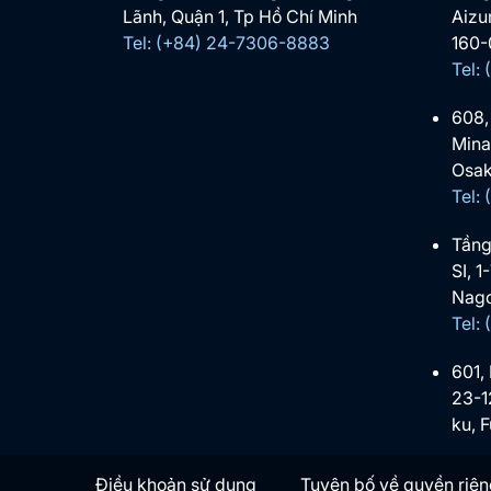
Lãnh, Quận 1, Tp Hồ Chí Minh
Aizu
Tel: (+84) 24-7306-8883
160-
Tel:
608,
Mina
Osak
Tel:
Tầng
SI, 1
Nago
Tel:
601,
23-1
ku, 
Điều khoản sử dụng
Tuyên bố về quyền riên