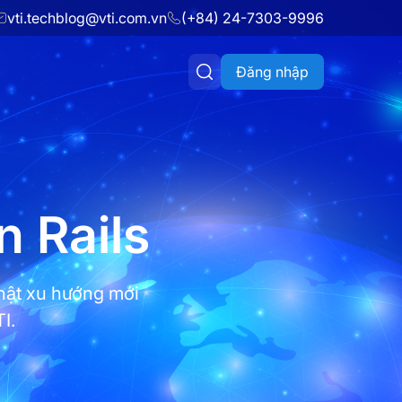
vti.techblog@vti.com.vn
(+84) 24-7303-9996
Đăng nhập
n Rails
hật xu hướng mới
I.