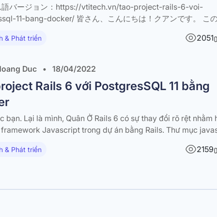
ージョン：https://vtitech.vn/tao-project-rails-6-voi-
ressql-11-bang-docker/ 皆さん、こんにちは！クアンです。 
ker+PostgresSQL 11+Rails 6の新しいプロジェクトを作成
2051
h & Phát triển
願いします。 Dockerの準備 まず、Dockerfileを作って、下
： FROM ruby:2.7 RUN apt-get update -qq && apt-get in
 postgresql-client npm\ && rm -rf /var/lib/apt/lists/* \ && curl
oang Duc
•
18/04/2022
/yarnpkg.com/install.sh | bash RUN mkdir /myapp WORKDIR 
roject Rails 6 với PostgresSQL 11 bằng
mfile /myapp/Gemfile COPY Gemfile.lock /myapp/Gemfile.
ndle install # yarnをインストールする RUN npm…
er
 bạn. Lại là mình, Quân Ở Rails 6 có sự thay đổi rõ rệt nhằm 
 framework Javascript trong dự án bằng Rails. Thư mục javas
a ra bên ngoài assets và quản lý hoàn toàn bằng webpack. Vì
2159
h & Phát triển
a phải…