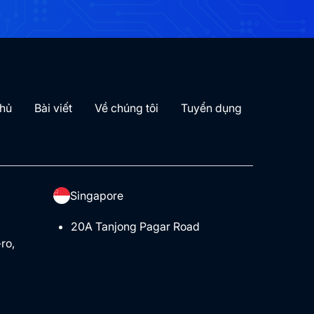
chủ
Bài viết
Về chúng tôi
Tuyển dụng
Singapore
20A Tanjong Pagar Road
ro,