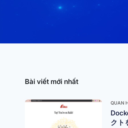
Bài viết mới nhất
QUAN H
Dock
クト