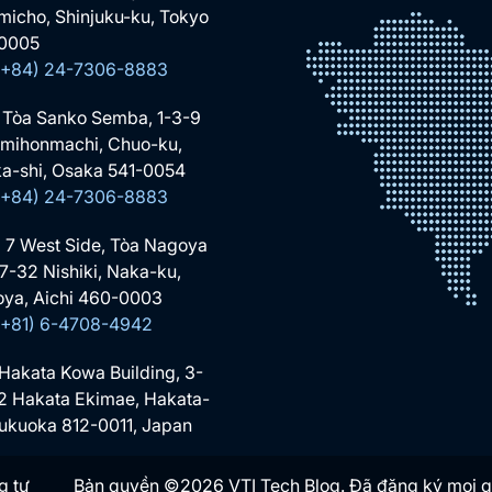
micho, Shinjuku-ku, Tokyo
0005
 (+84) 24-7306-8883
 Tòa Sanko Semba, 1-3-9
mihonmachi, Chuo-ku,
a-shi, Osaka 541-0054
 (+84) 24-7306-8883
 7 West Side, Tòa Nagoya
-7-32 Nishiki, Naka-ku,
ya, Aichi 460-0003
 (+81) 6-4708-4942
 Hakata Kowa Building, 3-
2 Hakata Ekimae, Hakata-
Fukuoka 812-0011, Japan
g tư
Bản quyền ©2026 VTI Tech Blog. Đã đăng ký mọi 