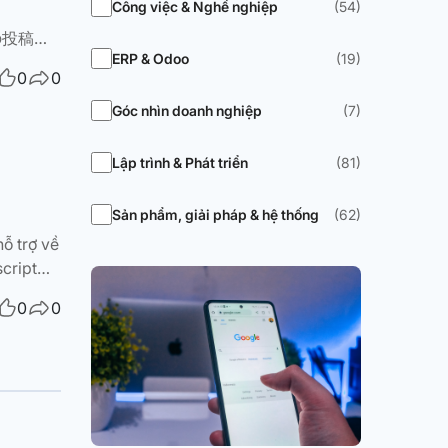
Công việc & Nghề nghiệp
(54)
この投稿
ERP & Odoo
(19)
方法です。よ
0
0
のコードを
stall -
Góc nhìn doanh nghiệp
(7)
 -o- -L
/myapp
Lập trình & Phát triển
(81)
lock
Sản phẩm, giải pháp & hệ thống
(62)
hỗ trợ về
cript
 vậy,
0
0