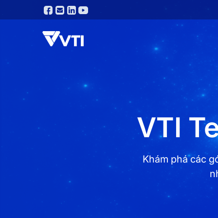
VTI Te
Khám phá các gó
n