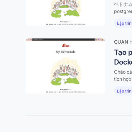
ベトナム語バ
postg
は、Doc
Lập trìn
ろしくお
書いてください
y nodejs
QUAN H
https:/
Tạo p
COPY Ge
RUN bu
Dock
Chào các
tích hợp
được đư
Lập trìn
chúng t