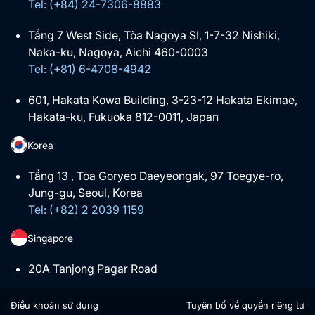
Tel: (+84) 24-7306-8883
Tầng 7 West Side, Tòa Nagoya SI, 1-7-32 Nishiki,
Naka-ku, Nagoya, Aichi 460-0003
Tel: (+81) 6-4708-4942
601, Hakata Kowa Building, 3-23-12 Hakata Ekimae,
Hakata-ku, Fukuoka 812-0011, Japan
Korea
Tầng 13 , Tòa Goryeo Daeyeongak, 97 Toegye-ro,
Jung-gu, Seoul, Korea
Tel: (+82) 2 2039 1159
Singapore
20A Tanjong Pagar Road
Điều khoản sử dụng
Tuyên bố về quyền riêng tư