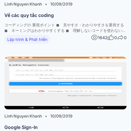
Linh Nguyen Khanh
•
10/09/2019
Về các quy tắc coding
コーディングの 重視ポイント ◼ 見やすさ・わかりやすさを重視する
◼ ネーミングはわかりやすくする ◼ 理解しないコードを使わない
◼ 同じコードを二度書かない（DRY → Don’t repeat yourself） ◼
1642
0
0
Lập trình & Phát triển
役割の単一化 ◼ 保守性優先 ◼ CheckStyle厳守
Linh Nguyen Khanh
•
10/09/2019
Google Sign-In