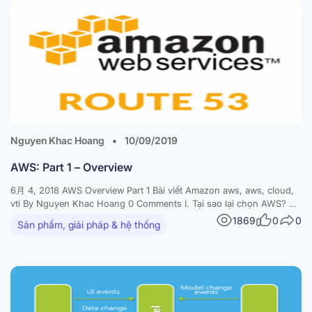
Nguyen Khac Hoang
•
10/09/2019
AWS: Part 1 – Overview
6月 4, 2018 AWS Overview Part 1 Bài viết Amazon aws, aws, cloud,
vti By Nguyen Khac Hoang 0 Comments I. Tại sao lại chọn AWS? Có
rất nhiều các nhà cung ứng dịch vụ trên mây, và các nhà cung ứng
1869
0
0
Sản phẩm, giải pháp & hệ thống
này cũng có những điểm mạnh điểm yếu…