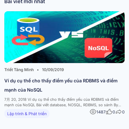
Bài viết mới nhất
Triết Tăng Minh
•
10/09/2019
Ví dụ cụ thể cho thấy điểm yếu của RDBMS và điểm
mạnh của NoSQL
7月 20, 2018 Ví dụ cụ thể cho thấy điểm yếu của RDBMS và điểm
mạnh của NoSQL Bài viết database, NOSQL, RDBMS, so sánh By
Triết Tăng Minh 2 Comments NoSQL ra đời như là một giải pháp cho
1487
0
0
Lập trình & Phát triển
bài toán về độ co giãn (scalability), độ linh hoạt…