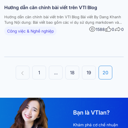
Hướng dẫn căn chỉnh bài viết trên VTI Blog
Hướng dẫn căn chỉnh bài viết trên VTI Blog Bài viết By Dang Khanh
Tung Nội dung: Bài viết bao gồm các ví dụ sử dụng markdown và
các thẻ để format bài viết. Markdown: Header – Đầu mục 1 2 3 4 #
1588
0
0
Công việc & Nghề nghiệp
Đầu mục level 1 [h1] tag…
Posts
1
…
18
19
20
navigation
Bạn là VTIan?
Khám phá cơ chế nhuận