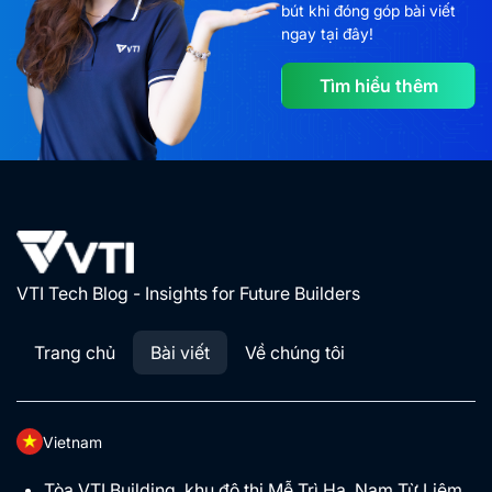
bút khi đóng góp bài viết
ngay tại đây!
Tìm hiểu thêm
VTI Tech Blog - Insights for Future Builders
Trang chủ
Bài viết
Về chúng tôi
Vietnam
Tòa VTI Building, khu đô thị Mễ Trì Hạ, Nam Từ Liêm,