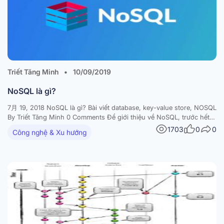
Triết Tăng Minh
•
10/09/2019
NoSQL là gì?
7月 19, 2018 NoSQL là gì? Bài viết database, key-value store, NOSQL
By Triết Tăng Minh 0 Comments Để giới thiệu về NoSQL, trước hết
cần nhắc lại khái niệm của SQL. Sơ lược về SQL và RDBMS Như ta
1703
0
0
Công nghệ & Xu hướng
đã biết, SQL là ngôn ngữ truy vấn (query…