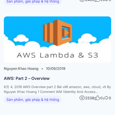
Sản phẩm, giải pháp & hệ thống
chạy các resource AWS trong mạng ảo do mình tự…
Nguyen Khac Hoang
•
10/09/2019
AWS: Part 2 – Overview
6月 4, 2018 AWS Overview part 2 Bài viết amazon, aws, cloud, vti By
Nguyen Khac Hoang 1 Comment IAM (Identity And Access
Management) IAM là 1 service của Amazon dùng quản lý và phân
2338
0
0
Sản phẩm, giải pháp & hệ thống
quyền cho use. – Có 2 loại account có thể sử dụng trong aws –…