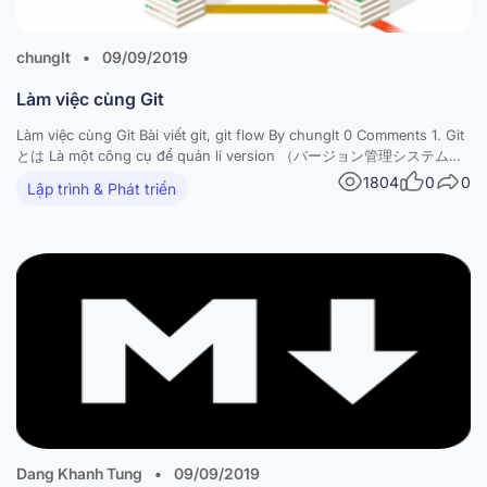
chunglt
•
09/09/2019
Làm việc cùng Git
Làm việc cùng Git Bài viết git, git flow By chunglt 0 Comments 1. Git
とは Là một công cụ để quản lí version （バージョン管理システム）
Git giúp quản lí lịch sử sửa đổi của file bất cứ khi nào. Có thể xem
1804
0
0
Lập trình & Phát triển
lại toàn bộ lịch sử edit của file Có…
Dang Khanh Tung
•
09/09/2019