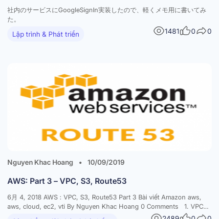
社内のサービスにGoogleSignIn実装したので、軽くメモ用に書いてみ
た。
1481
0
0
Lập trình & Phát triển
Nguyen Khac Hoang
•
10/09/2019
AWS: Part 3 – VPC, S3, Route53
6月 4, 2018 AWS : VPC, S3, Route53 Part 3 Bài viết Amazon aws,
aws, cloud, ec2, vti By Nguyen Khac Hoang 0 Comments 1. VPC
VPC là gì?? Tại sao nên dùng VPC?? VPC cho phép người dùng
2489
0
0