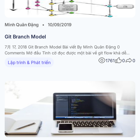
Minh Quân Đặng
•
10/09/2019
Git Branch Model
7月 17, 2018 Git Branch Model Bài viết By Minh Quân Đặng 0
Comments Mở đầu Tình cờ đọc được một bài về git flow khá dễ
hiểu trên https://qiita.com với cách triển khai đi từ trải nghiệm của
1761
0
0
Lập trình & Phát triển
một beginner đến khi rút ra được một git flow có…