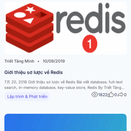
Triết Tăng Minh
•
10/09/2019
Giới thiệu sơ lược về Redis
7月 20, 2018 Giới thiệu sơ lược về Redis Bài viết database, full-text
search, in-memory database, key-value store, Redis By Triết Tăng
Minh 0 Comments Redis là gì? Redis là một dạng open source key-
1822
0
0
Lập trình & Phát triển
value store rất phổ biến hiện nay. Redis được dùng nhiều để xây
dựng các web…