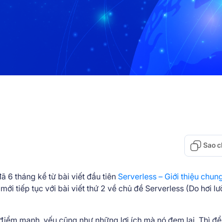
Sao c
ã 6 tháng kể từ bài viết đầu tiên
Serverless – Giới thiệu chu
i tiếp tục với bài viết thứ 2 về chủ đề Serverless (Do hơi lườ
, điểm mạnh, yếu cũng như những lợi ích mà nó đem lại. Thì để 