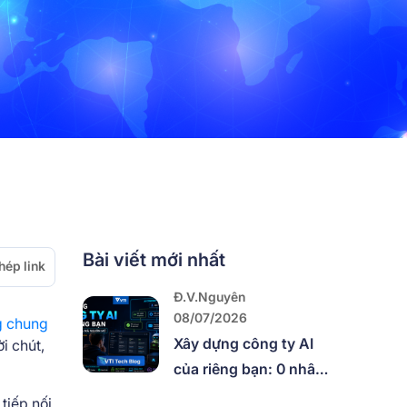
Bài viết mới nhất
hép link
Đ.V.Nguyên
08/07/2026
ng chung
Xây dựng công ty AI
i chút,
của riêng bạn: 0 nhân
viên, 100% mã nguồn
tiếp nối