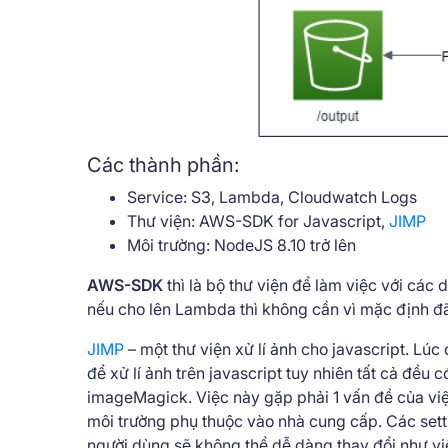
Các thành phần:
Service: S3, Lambda, Cloudwatch Logs
Thư viện: AWS-SDK for Javascript,
JIMP
Môi trường: NodeJS 8.10 trở lên
AWS-SDK
thì là bộ thư viện để làm việc với các 
nếu cho lên Lambda thì không cần vì mặc định đã
JIMP
– một thư viện xử lí ảnh cho javascript. Lúc 
để xử lí ảnh trên javascript tuy nhiên tất cả đều c
imageMagick. Việc này gặp phải 1 vấn đề của việc
môi trường phụ thuộc vào nhà cung cấp. Các sett
người dùng sẽ không thể dễ dàng thay đổi như việc