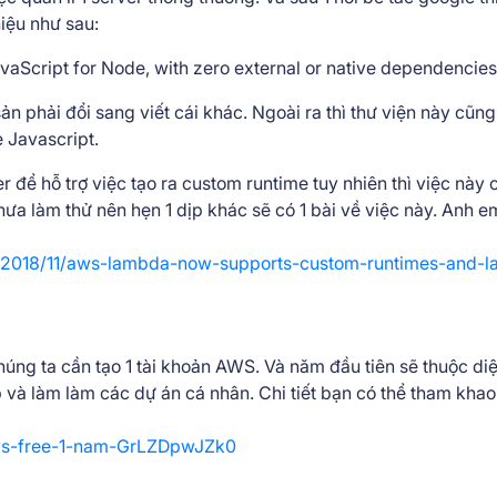
hiệu như sau:
avaScript for Node, with zero external or native dependencies
 phải đổi sang viết cái khác. Ngoài ra thì thư viện này cũng 
 Javascript.
để hỗ trợ việc tạo ra custom runtime tuy nhiên thì việc này
ưa làm thử nên hẹn 1 dịp khác sẽ có 1 bài về việc này. Anh e
2018/11/aws-lambda-now-supports-custom-runtimes-and-la
húng ta cần tạo 1 tài khoản AWS. Và năm đầu tiên sẽ thuộc di
ập và làm làm các dự án cá nhân. Chi tiết bạn có thể tham khao
-aws-free-1-nam-GrLZDpwJZk0