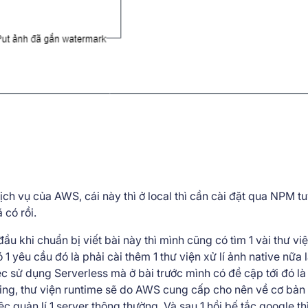
dịch vụ của AWS, cái này thì ở local thì cần cài đặt qua NPM t
 có rồi.
đầu khi chuẩn bị viết bài này thì mình cũng có tìm 1 vài thư vi
ó 1 yêu cầu đó là phải cài thêm 1 thư viện xử lí ảnh native nữa 
 sử dụng Serverless mà ở bài trước mình có đề cập tới đó là
ing, thư viện runtime sẽ do AWS cung cấp cho nên về cơ bản 
 quản lí 1 server thông thường. Và sau 1 hồi bế tắc google th