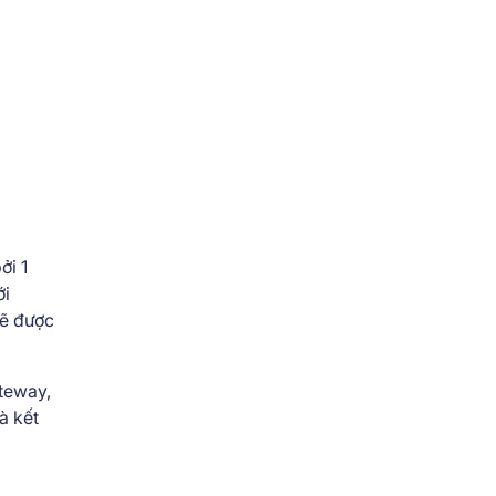
ởi 1
ới
sẽ được
ateway,
à kết