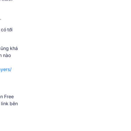
.
có tới
 cũng khá
m nào
yers/
ện Free
 link bên