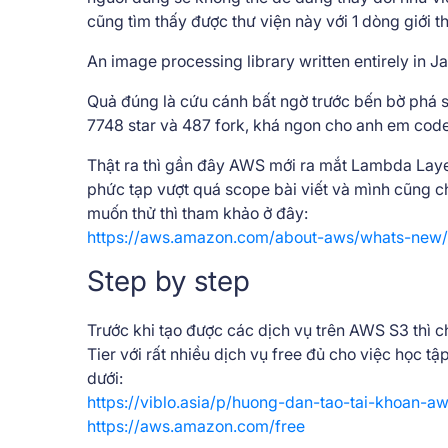
cũng tìm thấy được thư viện này với 1 dòng giới t
An image processing library written entirely in J
Quả đúng là cứu cánh bất ngờ trước bến bờ phá sản
7748 star và 487 fork, khá ngon cho anh em code
Thật ra thì gần đây AWS mới ra mắt Lambda Layer 
phức tạp vượt quá scope bài viết và mình cũng ch
muốn thử thì tham khảo ở đây:
https://aws.amazon.com/about-aws/whats-new/
Step by step
Trước khi tạo được các dịch vụ trên AWS S3 thì c
Tier với rất nhiều dịch vụ free đủ cho việc học t
dưới:
https://viblo.asia/p/huong-dan-tao-tai-khoan
https://aws.amazon.com/free