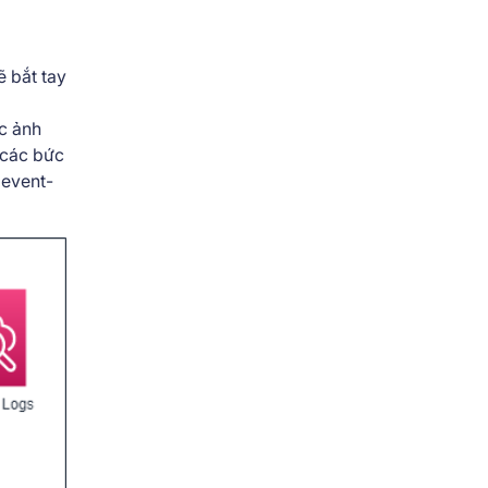
ẽ bắt tay
ức ảnh
ả các bức
 event-