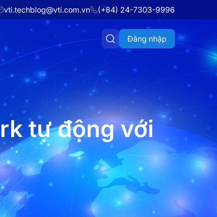
vti.techblog@vti.com.vn
(+84) 24-7303-9996
Đăng nhập
rk tự động với