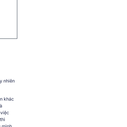
uy nhiên
ện khác
là
 việc
thì
ì mình