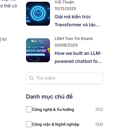
V.Đ.Thuận
mở, hướng dẫn từ A
ó thể có
10/12/2025
đến Z với Alook
Giải mã kiến trúc
Transformer và tác
động đột phá đối với
LINH Tran Thi Khanh
 trí
Trí tuệ nhân tạo thế
03/09/2025
hệ mới (GenAI)
How we built an LLM-
powered chatbot for
VTI’s 8th anniversary
Danh mục chủ đề
Công nghệ & Xu hướng
(53)
Công việc & Nghề nghiệp
(54)