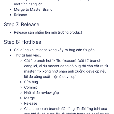
môt tính năng lớn
Merge to Master Branch
Release
Step 7: Release
Release sản phẩm lên môi trường product
Step 8: Hotfixes
Chỉ dùng khi release xong xảy ra bug cần fix gấp
Thứ tự làm việc:
Cắt 1 branch hotfix/fix_{reason} (cắt từ branch
đang lỗi, ví dụ master đang có bug thì cần cắt ra từ
master, fix xong nhớ phản ánh xuống develop nếu
lỗi đó cũng xuất hiện ở develop)
Sửa bug
Commit
Nhờ ai đó review gấp
Merge
Release
Clean up : xoá branch đã dùng để đối ứng (chỉ xoá
sau khi lỗi đã được fix và khách hàng đã confirm ok