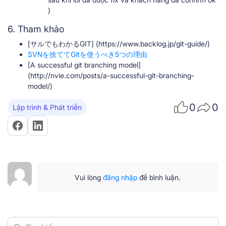
)
6. Tham khảo
[サルでもわかるGIT] (https://www.backlog.jp/git-guide/)
SVNを捨ててGitを使うべき5つの理由
[A successful git branching model]
(http://nvie.com/posts/a-successful-git-branching-
model/)
0
0
Lập trình & Phát triển
Vui lòng
đăng nhập
để bình luận.