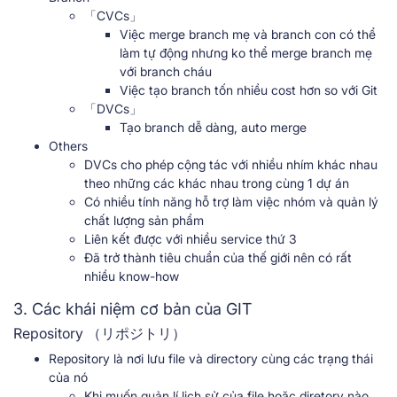
「CVCs」
Việc merge branch mẹ và branch con có thể
làm tự động nhưng ko thể merge branch mẹ
với branch cháu
Việc tạo branch tốn nhiều cost hơn so với Git
「DVCs」
Tạo branch dễ dàng, auto merge
Others
DVCs cho phép cộng tác với nhiều nhím khác nhau
theo những các khác nhau trong cùng 1 dự án
Có nhiều tính năng hỗ trợ làm việc nhóm và quản lý
chất lượng sản phẩm
Liên kết được với nhiều service thứ 3
Đã trở thành tiêu chuẩn của thế giới nên có rất
nhiều know-how
3. Các khái niệm cơ bản của GIT
Repository （リポジトリ）
Repository là nơi lưu file và directory cùng các trạng thái
của nó
Khi muốn quản lí lịch sử của file hoặc diretory nào