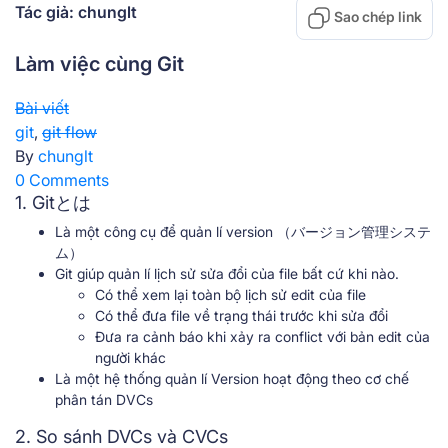
Tác giả: chunglt
Sao chép link
Làm việc cùng Git
Bài viết
git
,
git flow
By
chunglt
0 Comments
1. Gitとは
Là một công cụ để quản lí version （バージョン管理システ
ム）
Git giúp quản lí lịch sử sửa đổi của file bất cứ khi nào.
Có thể xem lại toàn bộ lịch sử edit của file
Có thể đưa file về trạng thái trước khi sửa đổi
Đưa ra cảnh báo khi xảy ra conflict với bản edit của
người khác
Là một hệ thống quản lí Version hoạt động theo cơ chế
phân tán DVCs
2. So sánh DVCs và CVCs