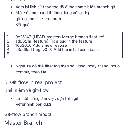
Xem lại lịch sử thao tác đã được commit lên branch git
Một số command thường dùng với git log
git log –oneline –decorate
Kết quả
1
0e25143 (HEAD, master) Merge branch ‘feature’
2
ad8621a (feature) Fix a bug in the feature
3
16b36c6 Add a new feature
4
23ad9ad (tag: v0.9) Add the initial code base
5
Ngoài ra có thể filter log theo số lượng, ngày tháng, người
commit, theo file…
5. Git flow in real project
Khái niệm về git-flow
Là một luồng làm việc dựa trên git
Refer hình bên dưới
Git-flow branch model
Master Branch