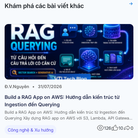
Khám phá các bài viết khác
Đ.V.Nguyên
•
31/07/2026
Build a RAG App on AWS: Hướng dẫn kiến trúc từ
Ingestion đến Querying
Build a RAG App on AWS: Hướng dẫn kiến trúc từ Ingestion đến
Querying Xây dựng RAG app on AWS với S3, Lambda, API Gateway,
Amazon Bedrock và vector database — kèm diagram và best
126
10
0
Công nghệ & Xu hướng
practices Trong bài viết này RAG là gì và vì sao nên build a RAG…