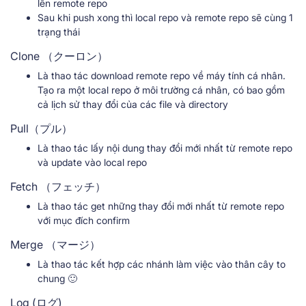
lên remote repo
Sau khi push xong thì local repo và remote repo sẽ cùng 1
trạng thái
Clone （クーロン）
Là thao tác download remote repo về máy tính cá nhân.
Tạo ra một local repo ở môi trường cá nhân, có bao gồm
cả lịch sử thay đổi của các file và directory
Pull（プル）
Là thao tác lấy nội dung thay đổi mới nhất từ remote repo
và update vào local repo
Fetch （フェッチ）
Là thao tác get những thay đổi mới nhất từ remote repo
với mục đích confirm
Merge （マージ）
Là thao tác kết hợp các nhánh làm việc vào thân cây to
chung 🙂
Log (ログ)