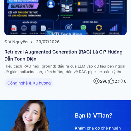
Đ.V.Nguyên
•
23/07/2026
Retrieval Augmented Generation (RAG) Là Gì? Hướng
Dẫn Toàn Diện
Hiểu cách RAG neo (ground) đầu ra của LLM vào dữ liệu bên ngoài
để giảm hallucination, kèm hướng dẫn về RAG pipeline, các kỹ thuật
nâng cao và ứng dụng thực tế. Các mô hình ngôn ngữ lớn (large
296
2
0
Công nghệ & Xu hướng
language models – LLM) đã tạo ra những bước tiến…
Bạn là VTIan?
Khám phá cơ chế nhuận