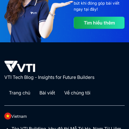
bút khi đóng góp bài viết
ngay tại đây!
Tìm hiểu thêm
VTI Tech Blog - Insights for Future Builders
Trang chủ
Bài viết
Về chúng tôi
Vietnam
Tòa VTI Building, khu đô thị Mễ Trì Hạ, Nam Từ Liêm,