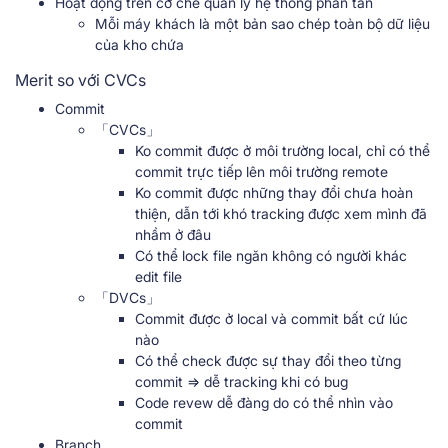
Hoạt động trên cơ chế quản lý hệ thống phân tán
Mỗi máy khách là một bản sao chép toàn bộ dữ liệu
của kho chứa
Merit so với CVCs
Commit
「CVCs」
Ko commit được ở môi trường local, chỉ có thể
commit trực tiếp lên môi trường remote
Ko commit được những thay đổi chưa hoàn
thiện, dẫn tới khó tracking được xem mình đã
nhầm ở đâu
Có thể lock file ngăn không có người khác
edit file
「DVCs」
Commit được ở local và commit bất cứ lúc
nào
Có thể check được sự thay đổi theo từng
commit => dễ tracking khi có bug
Code revew dễ đàng do có thể nhìn vào
commit
Branch