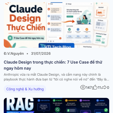
Đ.V.Nguyên
•
31/07/2026
Claude Design trong thực chiến: 7 Use Case để thử
ngay hôm nay
Anthropic vừa ra mắt Claude Design, và cẩm nang này chính là
playbook thực hành đưa bạn từ “tôi có nghe nói về nó” đến “đây là
thứ tôi đã build được hôm nay”. Tài liệu tập hợp 7 workflow dùng-
147
11
0
Công nghệ & Xu hướng
được-ngay — mỗi workflow đi kèm hướng dẫn từng bước,…