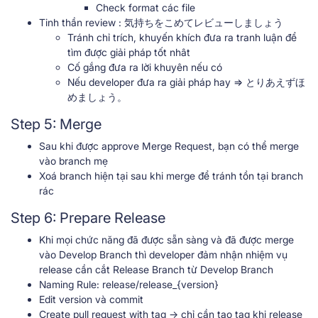
Check format các file
Tinh thần review : 気持ちをこめてレビューしましょう
Tránh chỉ trích, khuyến khích đưa ra tranh luận để
tìm được giải pháp tốt nhât
Cố gắng đưa ra lời khuyên nếu có
Nếu developer đưa ra giải pháp hay => とりあえずほ
めましょう。
Step 5: Merge
Sau khi được approve Merge Request, bạn có thể merge
vào branch mẹ
Xoá branch hiện tại sau khi merge để tránh tồn tại branch
rác
Step 6: Prepare Release
Khi mọi chức năng đã được sẵn sàng và đã được merge
vào Develop Branch thì developer đảm nhận nhiệm vụ
release cần cắt Release Branch từ Develop Branch
Naming Rule: release/release_{version}
Edit version và commit
Create pull request with tag -> chỉ cần tạo tag khi release