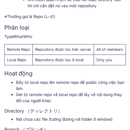
thì chỉ cần đặt nó vào một repository
※Thường gọi là Repo (レポ)
Phân loại
TypeWhatWho
Remote Repo
Repository được lưu trên server
All of members
Local Repo
Repository được lưu ở local
Only you
Hoạt động
Đẩy từ local repo lên remote repo để public công việc bạn
làm
Get từ remote repo về local repo để lấy về nội dung thay
đổi của người khác
Directory （ディレクトリ）
Nơi chưa các file (tương đương với folder ở window)
Branch （ブランチ）