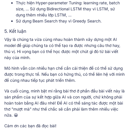
Thực hiện Hyper-parameter Tuning: learning rate, batch
size, … Sử dụng Bidirectional LSTM thay vì LSTM, sử
dụng thêm nhiều lớp LSTM, …
Sử dụng Beam Search thay vì Greedy Search.
5. Kết luận
Vậy là chúng ta vừa cùng nhau hoàn thành xây dựng một AI
model để giúp chúng ta có thể tạo ra được nhưng câu thơ hay,
thú vị. Hi vọng bạn có thể học được một chút gì đó từ bài viết
này của mình.
Mô hình vẫn còn nhiều hạn chế cần cải thiện để có thể sử dụng
được trong thực tế. Nếu bạn có hứng thú, có thể liên hệ với mình
để cùng nhau tiếp tục phát triển thêm.
Và cuối cùng, mình bật mí rằng bài thơ ở phần đầu bài viết này là
sản phẩm của sự kết hợp giữa AI và con người, chứ không phải
hoàn toàn bằng AI đâu nhé! Để AI có thể sáng tác được một bài
thơ "mượt mà" như thế chắc sẽ cần phải làm thêm nhiều việc
nữa. 😀
Cảm ơn các bạn đã đọc bài!