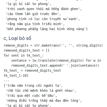
 'lạ gì bỉ sắc tư phong',

 'trời xanh quen thói má hồng đánh ghen',

 'cảo thơm lần giở trước đèn',

 'phong tình có lục còn truyền sử xanh',

 'rằng năm gia tĩnh triều minh',

 'bốn phương phẳng lặng hai kinh vững vàng']
c, Loại bỏ số
remove_digits = str.maketrans('', '', string.digits)

removed_digits_text = []

for sent in tk_text_:

    sentance = [w.translate(remove_digits) for w in se
    removed_digits_text.append(' '.join(sentance))

tk_text_ = removed_digits_text

tk_text_[:10]

---

['trăm năm trong cõi người ta',

 'chữ tài chữ mệnh khéo là ghét nhau',

 'trải qua một cuộc bể dâu',

 'những điều trông thấy mà đau đớn lòng',

 'lạ gì bỉ sắc tư phong',
