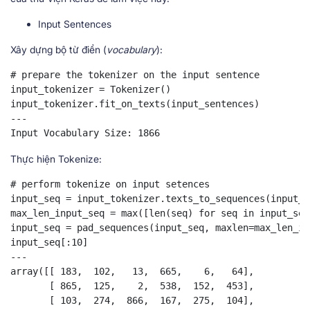
Input Sentences
Xây dựng bộ từ điển (
vocabulary
):
# prepare the tokenizer on the input sentence

input_tokenizer = Tokenizer()

input_tokenizer.fit_on_texts(input_sentences)

---

Input Vocabulary Size: 1866
Thực hiện Tokenize:
# perform tokenize on input setences

input_seq = input_tokenizer.texts_to_sequences(input_s
max_len_input_seq = max([len(seq) for seq in input_seq]
input_seq = pad_sequences(input_seq, maxlen=max_len_in
input_seq[:10]

---

array([[ 183,  102,   13,  665,    6,   64],

       [ 865,  125,    2,  538,  152,  453],

       [ 103,  274,  866,  167,  275,  104],
