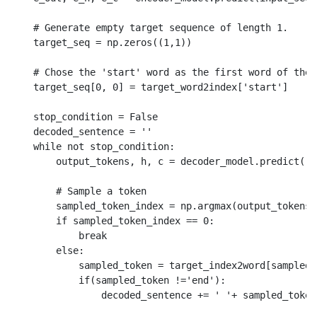
    # Generate empty target sequence of length 1.

    target_seq = np.zeros((1,1))

    # Chose the 'start' word as the first word of the 
    target_seq[0, 0] = target_word2index['start']

    stop_condition = False

    decoded_sentence = ''

    while not stop_condition:

        output_tokens, h, c = decoder_model.predict([t
        # Sample a token

        sampled_token_index = np.argmax(output_tokens[
        if sampled_token_index == 0:

            break

        else:

            sampled_token = target_index2word[sampled_
            if(sampled_token !='end'):

                decoded_sentence += ' '+ sampled_token
