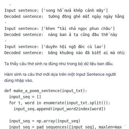
  -

Input sentence: ['song hồ nửa khép cánh mây']

Decoded sentence:  tường đông ghé mắt ngày ngày hằng tr
-

Input sentence: ['khen “tài nhả ngọc phun châu']

Decoded sentence:  nàng ban ả tạ cũng đâu thế này

-

Input sentence: ['duyên hội ngộ đức cù lao']

Decoded sentence:  bâng khuâng nào đã biết ai mà nhìn
Ta thấy câu thơ sinh ra đúng như trong bộ dữ liệu ban đầu.
Hàm sinh ra câu thơ mới dựa trên một Input Sentence người
dùng nhập vào.
def make_a_poem_sentence(input_txt):

  input_seq = []

  for t, word in enumerate(input_txt.split()):

    input_seq.append(input_word2index[word])

  input_seq = np.array(input_seq)

  input_seq = pad_sequences([input_seq], maxlen=max_le