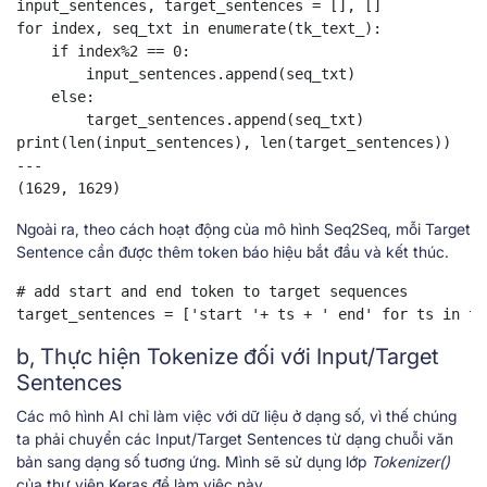
input_sentences, target_sentences = [], []

for index, seq_txt in enumerate(tk_text_):

    if index%2 == 0:

        input_sentences.append(seq_txt)

    else:

        target_sentences.append(seq_txt)

print(len(input_sentences), len(target_sentences))

---

(1629, 1629)
Ngoài ra, theo cách hoạt động của mô hình Seq2Seq, mỗi Target
Sentence cần được thêm token báo hiệu bắt đầu và kết thúc.
# add start and end token to target sequences

target_sentences = ['start '+ ts + ' end' for ts in ta
b, Thực hiện Tokenize đối với Input/Target
Sentences
Các mô hình AI chỉ làm việc với dữ liệu ở dạng số, vì thế chúng
ta phải chuyển các Input/Target Sentences từ dạng chuỗi văn
bản sang dạng số tuơng ứng. Mình sẽ sử dụng lớp
Tokenizer()
của thư viện Keras để làm việc này.