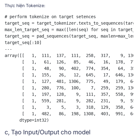
Thực hiện Tokenize:
# perform tokenize on target setences

target_seq = target_tokenizer.texts_to_sequences(targe
max_len_target_seq = max([len(seq) for seq in target_se
target_seq = pad_sequences(target_seq, maxlen=max_len_
target_seq[:10]

---

array([[   1,  111,  137,  111,  258,  317,    9, 1304
       [   1,   61,  126,   85,   46,   16,  178,  773
       [   1,   48,   90,  402,  774,  354,   64,  355
       [   1,  155,   26,   12,  645,   17,  646, 1305
       [   1,  127,  481, 1306,  775,   49,  179,  647
       [   1,  280,  776,  100,    7,  259,  259, 1307
       [   1,  197,  128,    9,  111,  357,  558,  990
       [   1,  559,  281,    9,  282,  231,    9,  559
       [   1,    3,    5,    3,  318,  129,  358,  648
       [   1,  482,   86,  198, 1308,  403,  991,  649
      dtype=int32)
c, Tạo Input/Output cho model