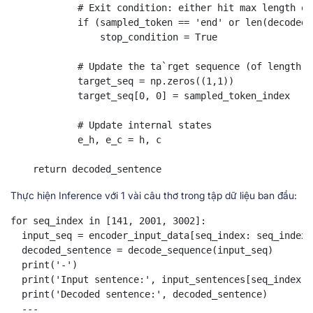
            # Exit condition: either hit max length or
            if (sampled_token == 'end' or len(decoded_
                stop_condition = True

            # Update the ta`rget sequence (of length 1)
            target_seq = np.zeros((1,1))

            target_seq[0, 0] = sampled_token_index

            # Update internal states

            e_h, e_c = h, c

    return decoded_sentence
Thực hiện Inference với 1 vài câu thơ trong tập dữ liệu ban đầu:
for seq_index in [141, 2001, 3002]:

  input_seq = encoder_input_data[seq_index: seq_index +
  decoded_sentence = decode_sequence(input_seq)

  print('-')

  print('Input sentence:', input_sentences[seq_index: 
  print('Decoded sentence:', decoded_sentence)

  ---
