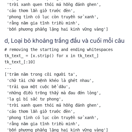
 'trời xanh quen thói má hồng đánh ghen',

 'cảo thơm lần giở trước đèn',

 'phong tình có lục còn truyền sử xanh',

 'rằng năm gia tĩnh triều minh',

 'bốn phương phẳng lặng hai kinh vững vàng']
d, Loại bỏ khoảng trắng đầu và cuối mỗi câu
# removing the starting and ending whitespaces

tk_text_ = [x.strip() for x in tk_text_]

tk_text_[:10]

---

['trăm năm trong cõi người ta',

 'chữ tài chữ mệnh khéo là ghét nhau',

 'trải qua một cuộc bể dâu',

 'những điều trông thấy mà đau đớn lòng',

 'lạ gì bỉ sắc tư phong',

 'trời xanh quen thói má hồng đánh ghen',

 'cảo thơm lần giở trước đèn',

 'phong tình có lục còn truyền sử xanh',

 'rằng năm gia tĩnh triều minh',

 'bốn phương phẳng lặng hai kinh vững vàng']