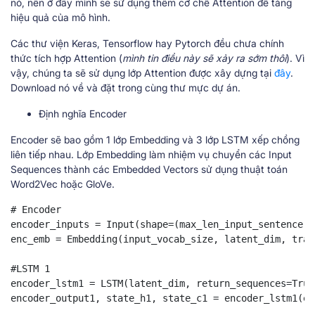
nó, nên ở đây mình sẽ sử dụng thêm cơ chế Attention để tăng
hiệu quả của mô hình.
Các thư viện Keras, Tensorflow hay Pytorch đều chưa chính
thức tích hợp Attention (
mình tin điều này sẽ xảy ra sớm thôi
). Vì
vậy, chúng ta sẽ sử dụng lớp Attention được xây dựng tại
đây
.
Download nó về và đặt trong cùng thư mực dự án.
Định nghĩa Encoder
Encoder sẽ bao gồm 1 lớp Embedding và 3 lớp LSTM xếp chồng
liên tiếp nhau. Lớp Embedding làm nhiệm vụ chuyển các Input
Sequences thành các Embedded Vectors sử dụng thuật toán
Word2Vec hoặc GloVe.
# Encoder 

encoder_inputs = Input(shape=(max_len_input_sentence,))
enc_emb = Embedding(input_vocab_size, latent_dim, trai
#LSTM 1 

encoder_lstm1 = LSTM(latent_dim, return_sequences=True
encoder_output1, state_h1, state_c1 = encoder_lstm1(enc