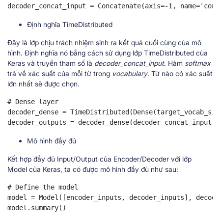
decoder_concat_input = Concatenate(axis=-1, name='conc
Định nghĩa TimeDistributed
Đây là lớp chịu trách nhiệm sinh ra kết quả cuối cùng của mô
hình. Định nghĩa nó bằng cách sử dụng lớp TimeDistributed của
Keras và truyền tham số là
decoder_concat_input
. Hàm
softmax
trả về xác suất của mỗi từ trong
vocabulary
. Từ nào có xác suất
lớn nhất sẽ được chọn.
# Dense layer

decoder_dense = TimeDistributed(Dense(target_vocab_siz
decoder_outputs = decoder_dense(decoder_concat_input) 
Mô hình đầy đủ
Kết hợp đầy đủ Input/Output của Encoder/Decoder với lớp
Model của Keras, ta có được mô hình đầy đủ như sau:
# Define the model

model = Model([encoder_inputs, decoder_inputs], decode
model.summary()