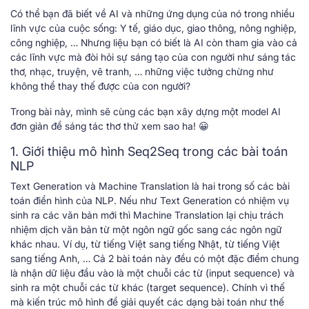
Có thể bạn đã biết về AI và những ứng dụng của nó trong nhiều
lĩnh vực của cuộc sống: Y tế, giáo dục, giao thông, nông nghiệp,
công nghiệp, … Nhưng liệu bạn có biết là AI còn tham gia vào cả
các lĩnh vực mà đòi hỏi sự sáng tạo của con người như sáng tác
thơ, nhạc, truyện, vẽ tranh, … những việc tưởng chừng như
không thể thay thế được của con người?
Trong bài này, mình sẽ cùng các bạn xây dựng một model AI
đơn giản để sáng tác thơ thử xem sao ha! 😀
1. Giới thiệu mô hình Seq2Seq trong các bài toán
NLP
Text Generation và Machine Translation là hai trong số các bài
toán điển hình của NLP. Nếu như Text Generation có nhiệm vụ
sinh ra các văn bản mới thì Machine Translation lại chịu trách
nhiệm dịch văn bản từ một ngôn ngữ gốc sang các ngôn ngữ
khác nhau. Ví dụ, từ tiếng Việt sang tiếng Nhật, từ tiếng Việt
sang tiếng Anh, … Cả 2 bài toán này đều có một đặc điểm chung
là nhận dữ liệu đầu vào là một chuỗi các từ (input sequence) và
sinh ra một chuỗi các từ khác (target sequence). Chính vì thế
mà kiến trúc mô hình để giải quyết các dạng bài toán như thế