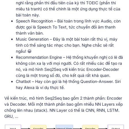
nghĩ rằng phần thi đầu tiên của kỳ thi TOEIC (phần thi
miêu tả tranh) có thể chính là một ứng dụng thực tế của
bài toán này.
Speech Recognition – Bài toán trong lĩnh vực Audio, còn
được gọi là Speech To Text, tức chuyển đổi âm thanh
thành văn bản.
Music Generation – Đây là một bài toán rất thú vị, máy
tính có thể sáng tác nhạc cho bạn. Nghe chắc sẽ rất
ngầu! 😀
Recommendation Engine – Hệ thống khuyến nghị có lẽ đã
không còn xa lạ với mọi người. Có rất nhiều các để tạo ra
nó, và mô hình Seq2Seq với kiến trúc Encoder-Decoder
cũng là một trong số đó, cho kết quả rất khả quan.
Chatbot – Hay còn gọi là hệ thống Question-Answer. Siri
hay Alexa là ví dụ thực tế.
Về kiến trúc, mô hình Seq2Seq bao gồm 2 thành phần: Encoder
và Decoder. Mỗi một thành phần bao gồm nhiều NN Layers xếp
chồng lên nhau (stack). NN Layer có thể là CNN, RNN, LSTM.
GRU, …