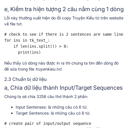
e, Kiểm tra hiện tượng 2 câu nằm cùng 1 dòng
Lỗi này thường xuất hiện do lỗi copy Truyện Kiều từ trên website
về file txt.
# check to see if there is 2 sentences are same line

for ins in tk_text_:

    if len(ins.split()) > 8:

      print(ins)
Nếu thấy có dòng nào được in ra thì chúng ta tìm đến dòng đó
để sửa trong file
truyenkieu.txt
.
2.3 Chuẩn bị dữ liệu
a, Chia dữ liệu thành Input/Target Sequences
Chúng ta sẽ chia 3258 câu thơ thành 2 phần:
Input Sentenses: là những câu có 6 từ.
Target Sentences: là những câu có 8 từ.
# create pair of input/output sequence
