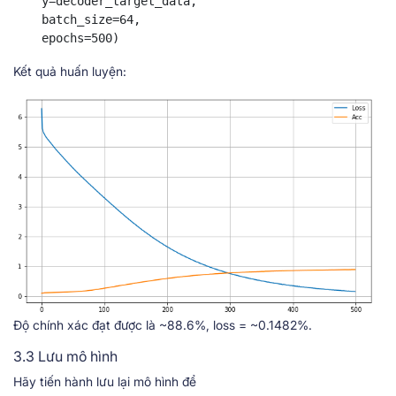
    y=decoder_target_data,

    batch_size=64,

    epochs=500)
Kết quả huấn luyện:
Độ chính xác đạt được là ~88.6%, loss = ~0.1482%.
3.3 Lưu mô hình
Hãy tiến hành lưu lại mô hình để