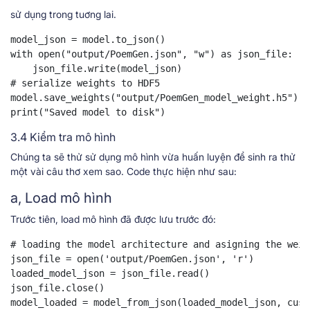
sử dụng trong tuơng lai.
model_json = model.to_json()

with open("output/PoemGen.json", "w") as json_file:

    json_file.write(model_json)

# serialize weights to HDF5

model.save_weights("output/PoemGen_model_weight.h5")

print("Saved model to disk")
3.4 Kiểm tra mô hình
Chúng ta sẽ thử sử dụng mô hình vừa huấn luyện để sinh ra thử
một vài câu thơ xem sao. Code thực hiện như sau:
a, Load mô hình
Trước tiên, load mô hình đã được lưu trước đó:
# loading the model architecture and asigning the weigh
json_file = open('output/PoemGen.json', 'r')

loaded_model_json = json_file.read()

json_file.close()

model_loaded = model_from_json(loaded_model_json, cust