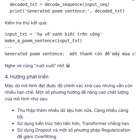
  decoded_txt = decode_sequence(input_seq)

  print('Generated poem sentence:', decoded_txt)
Kiểm tra thử kết quả:
input_txt = 'hạ về xanh biếc trên sông'

make_a_poem_sentence(input_txt)

---

Generated poem sentence:  một thanh còn để mấy mùa chi
Nghe vẻ cũng "xuôi xuôi" nhỉ! 😀
4. Hướng phát triển
Mặc dù mô hình đạt đuợc độ chính xác khá cao nhưng vẫn còn
nhiều hạn chế. Một số phuơng hướng để nâng cao chất lượng
của mô hình như sau:
Thu thập thêm nhiều dữ liệu hơn nữa. Càng nhiều càng
tốt.
Sử dụng kiến trúc tiên tiến hơn, Transformer chẳng hạn.
Sử dụng Dropout và một số phuơng pháp Regularization
để giảm Overfitting.