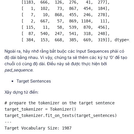
       [1183,  666,  126,  276,   41,  277],

       [   1,  102,   73,  867,  454,  184],

       [   7,   10,  868,  455,  246,  278],

       [   2,  667,   57,  869, 1184,   11],

       [ 115,   11,   58,  539,  870,  456],

       [  87,  540,  247,  541,  318,  248],

       [ 384,  153,  668,  385,  669,  319]], dtype=in
Ngoài ra, hãy nhớ rằng bắt buộc các Input Sequences phải có
độ dài bằng nhau. Vì vậy, chúng ta sẽ thêm các ký tự ‘0’ để tạo
chuỗi có cùng độ dài. Điều này sẽ được thực hiện bởi
pad_sequence
.
Target Sentences
Xây dựng từ điển:
# prepare the tokenizer on the target sentence

target_tokenizer = Tokenizer()

target_tokenizer.fit_on_texts(target_sentences)

---

Target Vocabulary Size: 1987