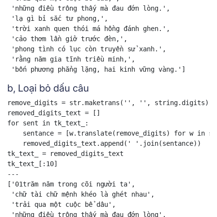
 'những điều trông thấy mà đau đớn lòng.',

 'lạ gì bỉ sắc tư phong,',

 'trời xanh quen thói má hồng đánh ghen.',

 'cảo thơm lần giở trước đèn,',

 'phong tình có lục còn truyền sử xanh.',

 'rằng năm gia tĩnh triều minh,',

 'bốn phương phẳng lặng, hai kinh vững vàng.']
b, Loại bỏ dấu câu
remove_digits = str.maketrans('', '', string.digits)

removed_digits_text = []

for sent in tk_text_:

    sentance = [w.translate(remove_digits) for w in se
    removed_digits_text.append(' '.join(sentance))

tk_text_ = removed_digits_text

tk_text_[:10]

---

['01trăm năm trong cõi người ta',

 'chữ tài chữ mệnh khéo là ghét nhau',

 'trải qua một cuộc bể dâu',

 'những điều trông thấy mà đau đớn lòng',
