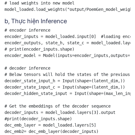
# load weights into new model

model_loaded.load_weights("output/PoemGen_model_weight
b, Thực hiện Inference
# encoder inference

encoder_inputs = model_loaded.input[0]  #loading encod
encoder_outputs, state_h, state_c = model_loaded.layer
# print(encoder_inputs.shape)

encoder_model = Model(inputs=encoder_inputs,outputs=[e
# decoder inference

# Below tensors will hold the states of the previous t
decoder_state_input_h = Input(shape=(latent_dim,))

decoder_state_input_c = Input(shape=(latent_dim,))

decoder_hidden_state_input = Input(shape=(max_len_inpu
# Get the embeddings of the decoder sequence

decoder_inputs = model_loaded.layers[3].output

#print(decoder_inputs.shape)

dec_emb_layer = model_loaded.layers[5]

dec_emb2= dec_emb_layer(decoder_inputs)
