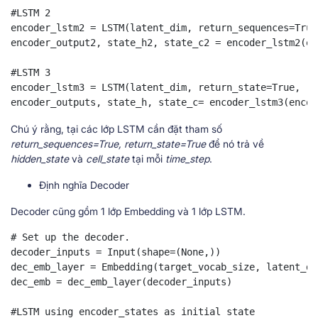
#LSTM 2 

encoder_lstm2 = LSTM(latent_dim, return_sequences=True
encoder_output2, state_h2, state_c2 = encoder_lstm2(en
#LSTM 3 

encoder_lstm3 = LSTM(latent_dim, return_state=True, re
encoder_outputs, state_h, state_c= encoder_lstm3(encod
Chú ý rằng, tại các lớp LSTM cần đặt tham số
return_sequences=True, return_state=True
để nó trả về
hidden_state
và
cell_state
tại mỗi
time_step
.
Định nghĩa Decoder
Decoder cũng gồm 1 lớp Embedding và 1 lớp LSTM.
# Set up the decoder. 

decoder_inputs = Input(shape=(None,)) 

dec_emb_layer = Embedding(target_vocab_size, latent_di
dec_emb = dec_emb_layer(decoder_inputs) 

#LSTM using encoder_states as initial state
