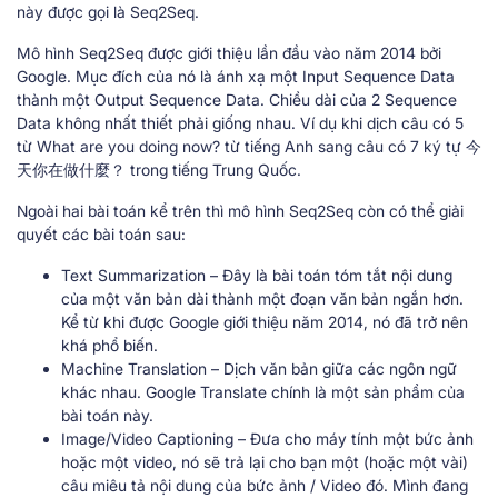
này được gọi là Seq2Seq.
Mô hình Seq2Seq được giới thiệu lần đầu vào năm 2014 bởi
Google. Mục đích của nó là ánh xạ một Input Sequence Data
thành một Output Sequence Data. Chiều dài của 2 Sequence
Data không nhất thiết phải giống nhau. Ví dụ khi dịch câu có 5
từ What are you doing now? từ tiếng Anh sang câu có 7 ký tự 今
天你在做什麼？ trong tiếng Trung Quốc.
Ngoài hai bài toán kể trên thì mô hình Seq2Seq còn có thể giải
quyết các bài toán sau:
Text Summarization – Đây là bài toán tóm tắt nội dung
của một văn bản dài thành một đoạn văn bản ngắn hơn.
Kể từ khi được Google giới thiệu năm 2014, nó đã trở nên
khá phổ biến.
Machine Translation – Dịch văn bản giữa các ngôn ngữ
khác nhau. Google Translate chính là một sản phẩm của
bài toán này.
Image/Video Captioning – Đưa cho máy tính một bức ảnh
hoặc một video, nó sẽ trả lại cho bạn một (hoặc một vài)
câu miêu tả nội dung của bức ảnh / Video đó. Mình đang