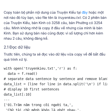
Copy toàn bộ phần nội dung của Truyện Kiều tại
đây
hoặc một
nơi nào đó tùy bạn, vào file tên là
truyenkieu.txt
. Có 2 phiên bản
của Truyện Kiều, bản Kinh có 3258 câu, bản Phường có 3254
câu. Mình không nhớ là copy ở đâu về nhưng của mình là bản
Kinh. Bạn sử dụng bản nào cũng được vì số lượng chỉ hơn kém
nhau 2 câu, không đáng kể.
2.1 Đọc dữ liệu
Trước tiên, chúng ta sẽ đọc vào dữ liệu vừa copy về để bắt đầu
quá trình xử lý.
with open('truyenkieu.txt','r') as f:

  data = f.read()

# separate data sentence by sentence and remove blank 
data_list = [line for line in data.split('\n') if line 
# display 10 first sentences

data_list[:10]

---

['01.Trăm năm trong cõi người ta,',

 'Chữ tài chữ mệnh khéo là ghét nhau.',
