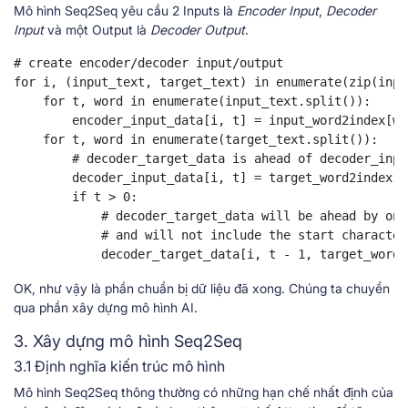
Mô hình Seq2Seq yêu cầu 2 Inputs là
Encoder Input
,
Decoder
Input
và một Output là
Decoder Output
.
# create encoder/decoder input/output

for i, (input_text, target_text) in enumerate(zip(inpu
    for t, word in enumerate(input_text.split()):

        encoder_input_data[i, t] = input_word2index[wor
    for t, word in enumerate(target_text.split()):

        # decoder_target_data is ahead of decoder_inpu
        decoder_input_data[i, t] = target_word2index[wo
        if t > 0:

            # decoder_target_data will be ahead by one
            # and will not include the start character.
            decoder_target_data[i, t - 1, target_word2
OK, như vậy là phần chuẩn bị dữ liệu đã xong. Chúng ta chuyển
qua phần xây dựng mô hình AI.
3. Xây dựng mô hình Seq2Seq
3.1 Định nghĩa kiến trúc mô hình
Mô hình Seq2Seq thông thường có những hạn chế nhất định của