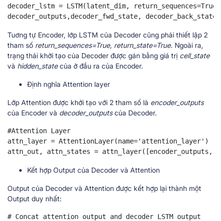
decoder_lstm = LSTM(latent_dim, return_sequences=True,
decoder_outputs,decoder_fwd_state, decoder_back_state 
Tuơng tự Encoder, lớp LSTM của Decoder cũng phải thiết lập 2
tham số
return_sequences=True, return_state=True
. Ngoài ra,
trạng thái khởi tạo của Decoder được gán bằng giá trị
cell_state
và
hidden_state
của ở đầu ra của Encoder.
Định nghĩa Attention layer
Lớp Attention được khởi tạo với 2 tham số là
encoder_outputs
của Encoder và
decoder_outputs
của Decoder.
#Attention Layer

attn_layer = AttentionLayer(name='attention_layer') 

attn_out, attn_states = attn_layer([encoder_outputs, d
Kết hợp Output của Decoder và Attention
Output của Decoder và Attention được kết hợp lại thành một
Output duy nhất:
# Concat attention output and decoder LSTM output 
