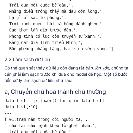
 'Trải qua một cuộc bể dâu,',

 'Những điều trông thấy mà đau đớn lòng.',

 'Lạ gì bỉ sắc tư phong,',

 'Trời xanh quen thói má hồng đánh ghen.',

 'Cảo thơm lần giở trước đèn,',

 'Phong tình có lục còn truyền sử xanh.',

 'Rằng năm Gia Tĩnh triều Minh,',

 'Bốn phương phẳng lặng, hai kinh vững vàng.']
2.2 Làm sạch dữ liệu
Có thể quan sát thấy dữ liệu còn đang rất
bẩn, lộn xộn
, chúng ta
cần phải làm sạch trước khi đưa cho model để học. Một số bước
tiền xử lý làm sạch dữ liệu như sau:
a, Chuyển chữ hoa thành chữ thường
data_list = [x.lower() for x in data_list]

data_list[:10]

---

['01.trăm năm trong cõi người ta,',

 'chữ tài chữ mệnh khéo là ghét nhau.',

 'trải qua một cuộc bể dâu,',
