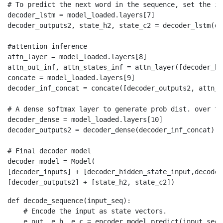
# To predict the next word in the sequence, set the in
decoder_lstm = model_loaded.layers[7]

decoder_outputs2, state_h2, state_c2 = decoder_lstm(de
#attention inference

attn_layer = model_loaded.layers[8]

attn_out_inf, attn_states_inf = attn_layer([decoder_hi
concate = model_loaded.layers[9]

decoder_inf_concat = concate([decoder_outputs2, attn_o
# A dense softmax layer to generate prob dist. over th
decoder_dense = model_loaded.layers[10]

decoder_outputs2 = decoder_dense(decoder_inf_concat)

# Final decoder model

decoder_model = Model(

[decoder_inputs] + [decoder_hidden_state_input,decoder
[decoder_outputs2] + [state_h2, state_c2])
def decode_sequence(input_seq):

    # Encode the input as state vectors.

    e_out, e_h, e_c = encoder_model.predict(input_seq)
