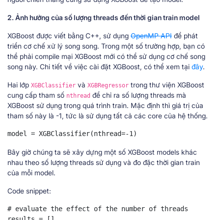
2. Ảnh hưởng của số lượng threads đến thời gian train model
XGBoost được viết bằng C++, sử dụng
OpenMP API
để phát
triển cơ chế xử lý song song. Trong một số trường hợp, bạn có
thể phải compile mại XGBoost mới có thể sử dụng cơ chế song
song này. Chi tiết về việc cài đặt XGBoost, có thể xem tại
đây
.
Hai lớp
và
trong thư viện XGBoost
XGBClassifier
XGBRegressor
cung cấp tham số
để chỉ ra số lượng threads mà
nthread
XGBoost sử dụng trong quá trình train. Mặc định thì giá trị của
tham số này là -1, tức là sử dụng tất cả các core của hệ thống.
model = XGBClassifier(nthread=-1)
Bây giờ chúng ta sẽ xây dựng một số XGBoost models khác
nhau theo số lượng threads sử dụng và đo đặc thời gian train
của mỗi model.
Code snippet:
# evaluate the effect of the number of threads

results = []
