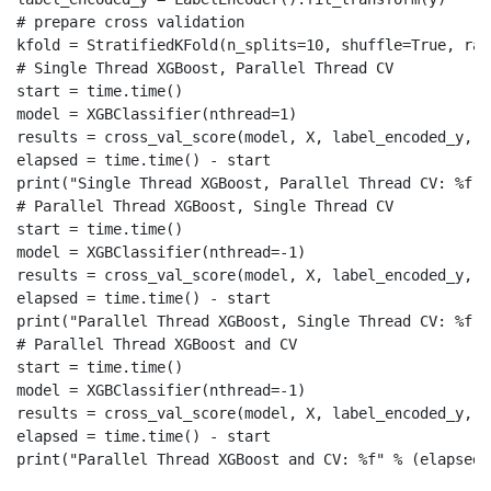
# prepare cross validation

kfold = StratifiedKFold(n_splits=10, shuffle=True, ran
# Single Thread XGBoost, Parallel Thread CV

start = time.time()

model = XGBClassifier(nthread=1)

results = cross_val_score(model, X, label_encoded_y, c
elapsed = time.time() - start

print("Single Thread XGBoost, Parallel Thread CV: %f" 
# Parallel Thread XGBoost, Single Thread CV

start = time.time()

model = XGBClassifier(nthread=-1)

results = cross_val_score(model, X, label_encoded_y, c
elapsed = time.time() - start

print("Parallel Thread XGBoost, Single Thread CV: %f" 
# Parallel Thread XGBoost and CV

start = time.time()

model = XGBClassifier(nthread=-1)

results = cross_val_score(model, X, label_encoded_y, c
elapsed = time.time() - start

print("Parallel Thread XGBoost and CV: %f" % (elapsed)