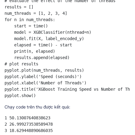
# evaluate the effect of the number of threads

results = []

num_threads = [1, 2, 3, 4]

for n in num_threads:

    start = time()

    model = XGBClassifier(nthread=n)

    model.fit(X, label_encoded_y)

    elapsed = time() - start

    print(n, elapsed)

    results.append(elapsed)

# plot results

pyplot.plot(num_threads, results)

pyplot.ylabel('Speed (seconds)')

pyplot.xlabel('Number of Threads')

pyplot.title('XGBoost Training Speed vs Number of Threa
pyplot.show()
Chạy code trên thu được kết quả:
1 50.13007640838623

2 26.999273538589478

3 18.629448890686035
