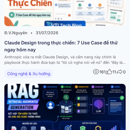
Đ.V.Nguyên
•
31/07/2026
Claude Design trong thực chiến: 7 Use Case để thử
ngay hôm nay
Anthropic vừa ra mắt Claude Design, và cẩm nang này chính là
playbook thực hành đưa bạn từ “tôi có nghe nói về nó” đến “đây là
thứ tôi đã build được hôm nay”. Tài liệu tập hợp 7 workflow dùng-
161
11
0
Công nghệ & Xu hướng
được-ngay — mỗi workflow đi kèm hướng dẫn từng bước,…