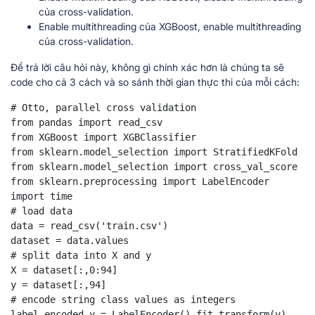
của cross-validation.
Enable multithreading của XGBoost, enable multithreading
của cross-validation.
Để trả lời câu hỏi này, không gì chính xác hơn là chúng ta sẽ
code cho cả 3 cách và so sánh thời gian thực thi của mỗi cách:
# Otto, parallel cross validation

from pandas import read_csv

from XGBoost import XGBClassifier

from sklearn.model_selection import StratifiedKFold

from sklearn.model_selection import cross_val_score

from sklearn.preprocessing import LabelEncoder

import time

# load data

data = read_csv('train.csv')

dataset = data.values

# split data into X and y

X = dataset[:,0:94]

y = dataset[:,94]

# encode string class values as integers

label_encoded_y = LabelEncoder().fit_transform(y)
