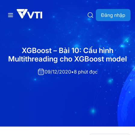
Đăng nhập
XGBoost – Bài 10: Cấu hình
Multithreading cho XGBoost model
09/12/2020
•
8 phút đọc