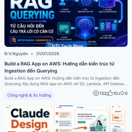
Đ.V.Nguyên
•
31/07/2026
Build a RAG App on AWS: Hướng dẫn kiến trúc từ
Ingestion đến Querying
Build a RAG App on AWS: Hướng dẫn kiến trúc từ Ingestion đến
Querying Xây dựng RAG app on AWS với S3, Lambda, API Gateway,
Amazon Bedrock và vector database — kèm diagram và best
132
10
0
Công nghệ & Xu hướng
practices Trong bài viết này RAG là gì và vì sao nên build a RAG…