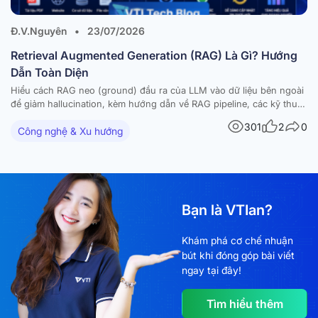
Đ.V.Nguyên
•
23/07/2026
Retrieval Augmented Generation (RAG) Là Gì? Hướng
Dẫn Toàn Diện
Hiểu cách RAG neo (ground) đầu ra của LLM vào dữ liệu bên ngoài
để giảm hallucination, kèm hướng dẫn về RAG pipeline, các kỹ thuật
nâng cao và ứng dụng thực tế. Các mô hình ngôn ngữ lớn (large
301
2
0
Công nghệ & Xu hướng
language models – LLM) đã tạo ra những bước tiến…
Bạn là VTIan?
Khám phá cơ chế nhuận
bút khi đóng góp bài viết
ngay tại đây!
Tìm hiểu thêm