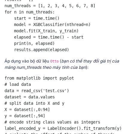
num_threads = [1, 2, 3, 4, 5, 6, 7, 8]

for n in num_threads:

    start = time.time()

    model = XGBClassifier(nthread=n)

    model.fit(X_train, y_train)

    elapsed = time.time() - start

    print(n, elapsed)

    results.append(elapsed)
Áp dụng vào bộ dữ liệu
(
bạn có thể thay đổi giá trị của
Otto
mảng num_threads theo máy tính của bạn
):
from matplotlib import pyplot

# load data

data = read_csv('test.csv')

dataset = data.values

# split data into X and y

X = dataset[:,0:94]

y = dataset[:,94]

# encode string class values as integers

label_encoded_y = LabelEncoder().fit_transform(y)
