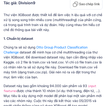
Tác giả: Division9
Sao chép link
Thư viện XGBoost được thiết kế để làm việc h iệu quả với cơ chế
xử lý song song trên nhiều core (
multithreading
) của phần cứng,
cả trong quá trình train và dự đoán. Hãy cùng nhau tìm hiểu cơ
chế đó thông qua bài viết này.
1. Chuẩn bị dataset
Chúng ta sẽ sử dụng
Otto Group Product Classification
Challenge
dataset để minh họa cơ chế multithreading của thư
viện XGBoost. Để download dataset này, bạn cần đăng nhập vào
Kaggle. có 2 file là train.csv và test.csv. Vì chỉ có file train.csv là
có nhãn nên ta sẽ sử dụng file này. Download file train.csv về
máy tính (dạng train.csv.zip). Giải nén nó ra và đặt trong thư
mục làm việc của bạn.
Dataset này bao gồm khoảng 94.000 sản phẩm và 93
input
được chia thành 10 nhóm (ví dụ: thời trang, điện tử, …).
features
Mục tiêu là xây dựng một model để phân loại một sản phẩm mới
vào các nhóm này. Cuộc thi này đã kết thúc vào 05/2015 và
người chiến thắng cũng sử dụng XGBoost để tạo model.