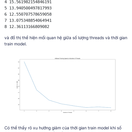
4 15.561982154846191

5 13.940500497817993

6 12.550707578659058

7 13.075348854064941

8 12.36113166809082
và đồ thị thể hiện mối quan hệ giữa số lượng threads và thời gian
train model.
Có thể thấy rõ xu hướng giảm của thời gian train model khi số