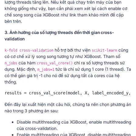
lượng threads tăng lên. Nếu kết quả chạy trên máy của bạn
không giống như vậy, bạn cần phải xem xét lại cách enable cơ
chế song song của XGBoost như link tham khảo mình đề cập
bên trên.
3. Ảnh hưởng của số lượng threads đến thời gian cross-
validation
hỗ trợ bởi thư viện
cũng
k-fold cross-validation
scikit-learn
có cơ chế xử lý song song tương tự như XGBoost. Tham số
của hàm
chỉ ra số lượng threads sử
n_jobs
cross_val_crore()
dụng. Mặc định,
tức là chỉ sử dụng 1 core (1 thread). Ta
n_jobs=1
có thể gán giá trị -1 cho nó để sử dụng tất cả cores của hệ
thống.
results = cross_val_score(model, X, label_encoded_y, c
Đến đây lại xuất hiện một câu hỏi, chúng ta nên chọn phương án
nào trong 3 phương án sau:
Disable multithreading của XGBoost, enable multithreading
của cross-validation.
Enable multithreading của XGBoost, disable multithreading