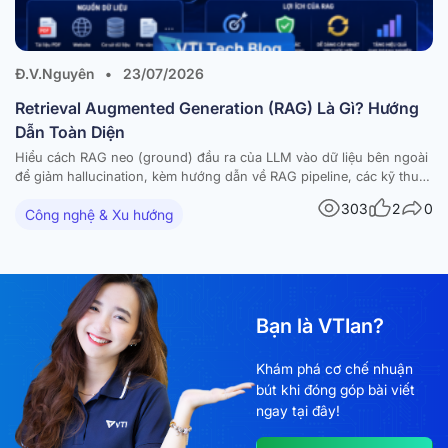
Đ.V.Nguyên
•
23/07/2026
Retrieval Augmented Generation (RAG) Là Gì? Hướng
Dẫn Toàn Diện
Hiểu cách RAG neo (ground) đầu ra của LLM vào dữ liệu bên ngoài
để giảm hallucination, kèm hướng dẫn về RAG pipeline, các kỹ thuật
nâng cao và ứng dụng thực tế. Các mô hình ngôn ngữ lớn (large
303
2
0
Công nghệ & Xu hướng
language models – LLM) đã tạo ra những bước tiến…
Bạn là VTIan?
Khám phá cơ chế nhuận
bút khi đóng góp bài viết
ngay tại đây!