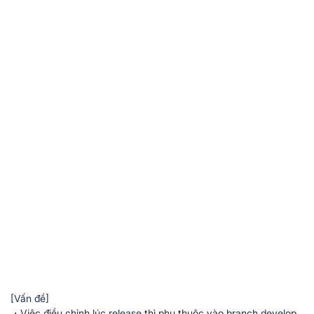
[Vấn đề]
・Việc điều chỉnh lúc release thì phụ thuộc vào branch develop