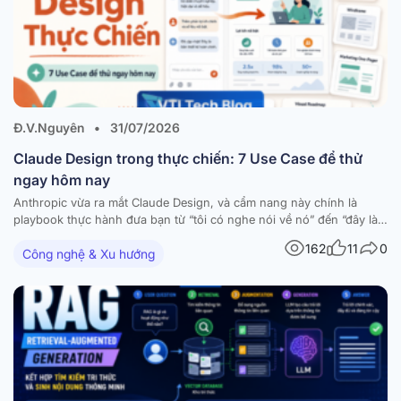
Đ.V.Nguyên
•
31/07/2026
Claude Design trong thực chiến: 7 Use Case để thử
ngay hôm nay
Anthropic vừa ra mắt Claude Design, và cẩm nang này chính là
playbook thực hành đưa bạn từ “tôi có nghe nói về nó” đến “đây là
thứ tôi đã build được hôm nay”. Tài liệu tập hợp 7 workflow dùng-
162
11
0
Công nghệ & Xu hướng
được-ngay — mỗi workflow đi kèm hướng dẫn từng bước,…