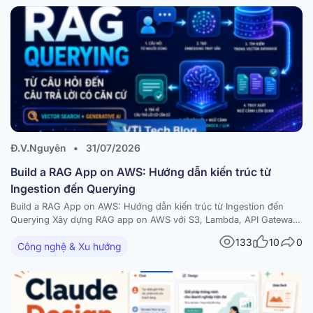
Đ.V.Nguyên
•
31/07/2026
Build a RAG App on AWS: Hướng dẫn kiến trúc từ
Ingestion đến Querying
Build a RAG App on AWS: Hướng dẫn kiến trúc từ Ingestion đến
Querying Xây dựng RAG app on AWS với S3, Lambda, API Gateway,
Amazon Bedrock và vector database — kèm diagram và best
133
10
0
Công nghệ & Xu hướng
practices Trong bài viết này RAG là gì và vì sao nên build a RAG…