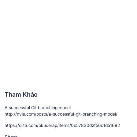
Tham Khảo
A successful Git branching model
http://nvie.com/posts/a-successful-git-branching-model/
https://qiita.com/okuderap/items/0b57830d2f56d1d51692